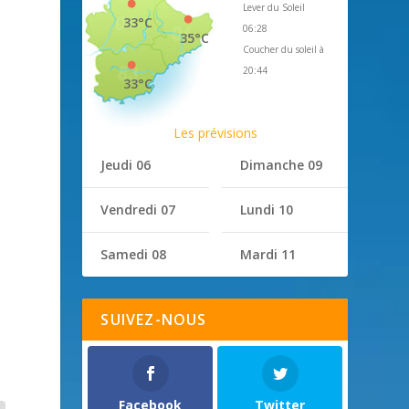
Lever du Soleil
33°C
06:28
35°C
Coucher du soleil à
20:44
33°C
Les prévisions
Jeudi 06
Dimanche 09
Vendredi 07
Lundi 10
Samedi 08
Mardi 11
SUIVEZ-NOUS
Facebook
Twitter