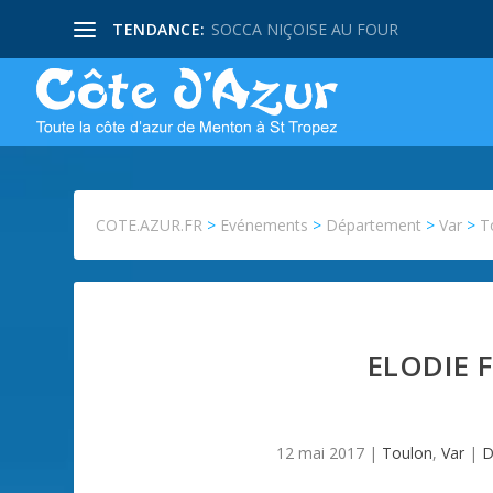
TENDANCE:
SOCCA NIÇOISE AU FOUR
COTE.AZUR.FR
>
Evénements
>
Département
>
Var
>
T
ELODIE 
12 mai 2017
|
Toulon
,
Var
|
D