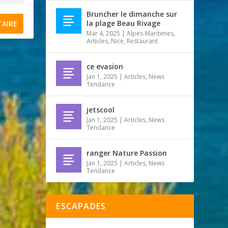
Bruncher le dimanche sur
la plage Beau Rivage
Mar 4, 2025
|
Alpes-Maritimes
,
Articles
,
Nice
,
Restaurant
ce evasion
Jan 1, 2025
|
Articles
,
News
Tendance
jetscool
Jan 1, 2025
|
Articles
,
News
Tendance
ranger Nature Passion
Jan 1, 2025
|
Articles
,
News
Tendance
ESCAPADES