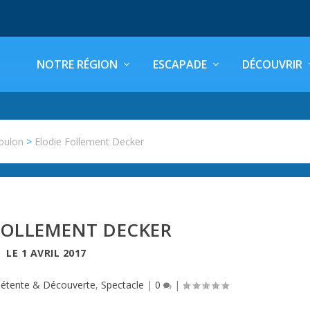
NOTRE RÉGION
ESCAPADE
DÉCOUVRIR
oulon
>
Elodie Follement Decker
FOLLEMENT DECKER
LE
1 AVRIL 2017
étente & Découverte
,
Spectacle
|
0
|