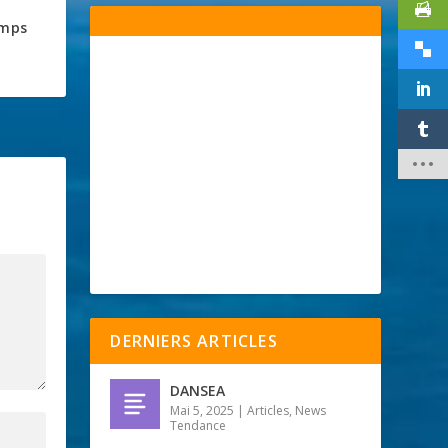
emps
DERNIERS ARTICLES
DANSEA
Mai 5, 2025
|
Articles
,
News
Tendance