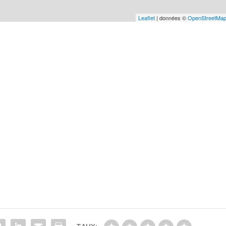
Leaflet
| données ©
OpenStreetMa