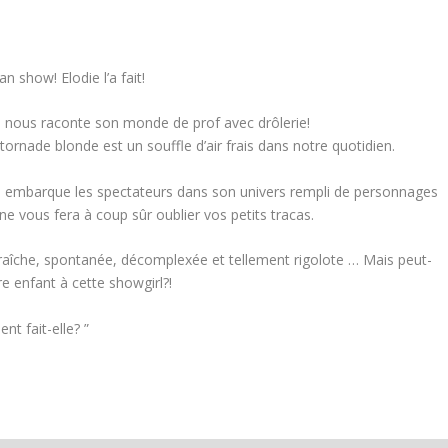
n show! Elodie l’a fait!
die nous raconte son monde de prof avec drôlerie!
tornade blonde est un souffle d’air frais dans notre quotidien.
lle embarque les spectateurs dans son univers rempli de personnages
ne vous fera à coup sûr oublier vos petits tracas.
: fraîche, spontanée, décomplexée et tellement rigolote … Mais peut-
tre enfant à cette showgirl?!
nt fait-elle? ”