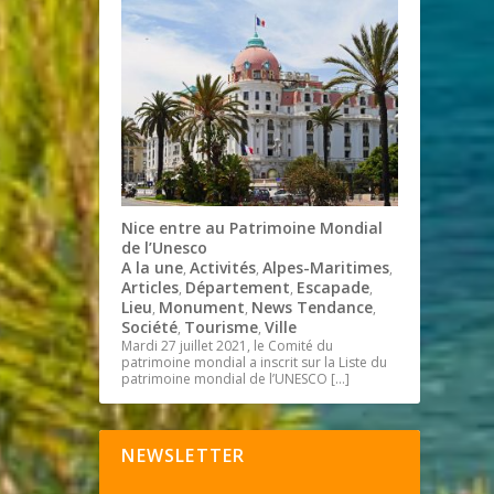
Nice entre au Patrimoine Mondial
de l’Unesco
A la une
Activités
Alpes-Maritimes
,
,
,
Articles
Département
Escapade
,
,
,
Lieu
Monument
News Tendance
,
,
,
Société
Tourisme
Ville
,
,
Mardi 27 juillet 2021, le Comité du
patrimoine mondial a inscrit sur la Liste du
patrimoine mondial de l’UNESCO
[…]
NEWSLETTER