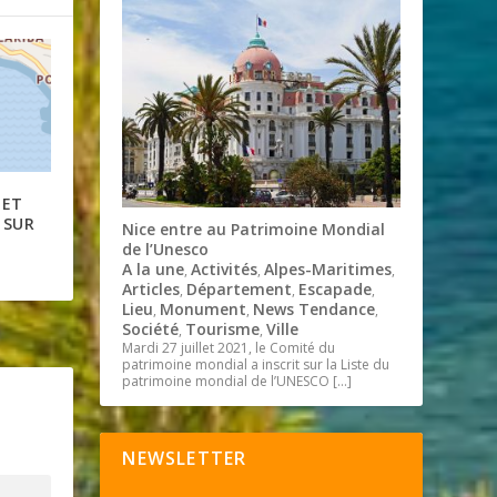
 ET
 SUR
Nice entre au Patrimoine Mondial
de l’Unesco
A la une
Activités
Alpes-Maritimes
,
,
,
Articles
Département
Escapade
,
,
,
Lieu
Monument
News Tendance
,
,
,
Société
Tourisme
Ville
,
,
Mardi 27 juillet 2021, le Comité du
patrimoine mondial a inscrit sur la Liste du
patrimoine mondial de l’UNESCO
[…]
NEWSLETTER