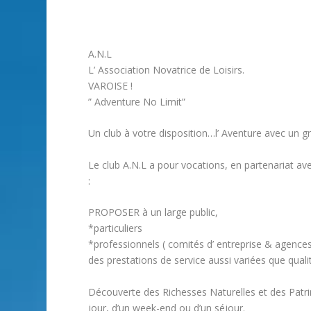
A.N.L
L’ Association Novatrice de Loisirs.
VAROISE !
” Adventure No Limit”
Un club à votre disposition…l’ Aventure avec un gr
Le club A.N.L a pour vocations, en partenariat ave
:
PROPOSER à un large public,
*particuliers
*professionnels ( comités d’ entreprise & agence
des prestations de service aussi variées que qualit
Découverte des Richesses Naturelles et des Patrim
jour, d’un week-end ou d’un séjour.