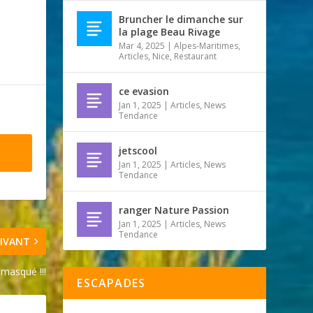
Bruncher le dimanche sur
la plage Beau Rivage
Mar 4, 2025
|
Alpes-Maritimes
,
Articles
,
Nice
,
Restaurant
ce evasion
Jan 1, 2025
|
Articles
,
News
Tendance
jetscool
Jan 1, 2025
|
Articles
,
News
Tendance
ranger Nature Passion
Jan 1, 2025
|
Articles
,
News
Tendance
IVANT
 masqué !!!
ESCAPADES