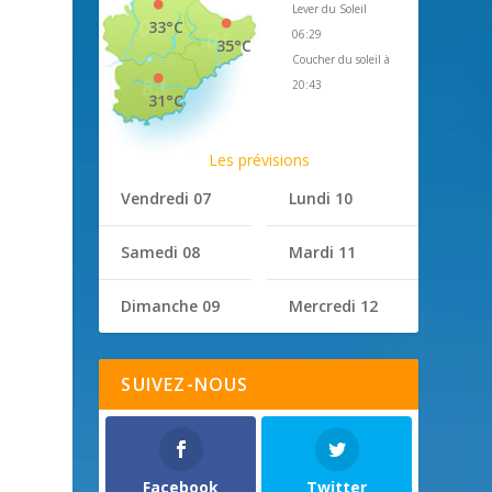
Lever du Soleil
33°C
06:29
35°C
Coucher du soleil à
20:43
31°C
Les prévisions
Vendredi 07
Lundi 10
Samedi 08
Mardi 11
e
Dimanche 09
Mercredi 12
SUIVEZ-NOUS
Facebook
Twitter