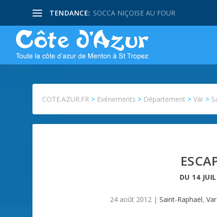
TENDANCE:
SOCCA NIÇOISE AU FOUR
COTE.AZUR.FR
>
Evénements
>
Département
>
Var
>
S
ESCAP
DU
14 JUI
24 août 2012
|
Saint-Raphaël
,
Var