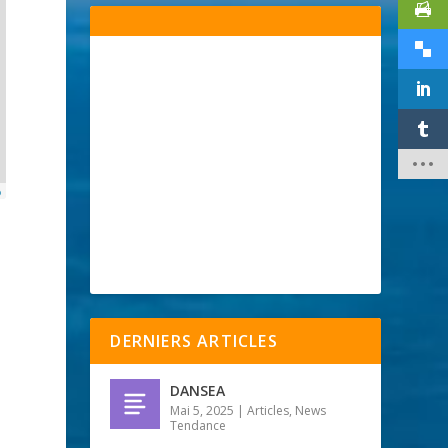
p
DERNIERS ARTICLES
DANSEA
Mai 5, 2025
|
Articles
,
News
Tendance