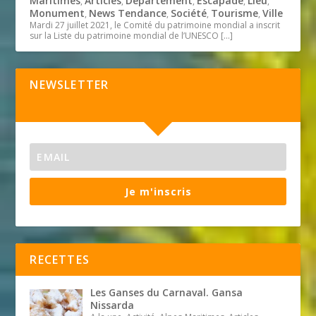
Maritimes
Articles
Département
Escapade
Lieu
,
,
,
,
,
Monument
News Tendance
Société
Tourisme
Ville
,
,
,
,
Mardi 27 juillet 2021, le Comité du patrimoine mondial a inscrit
sur la Liste du patrimoine mondial de l’UNESCO
[…]
NEWSLETTER
Je m'inscris
RECETTES
Les Ganses du Carnaval. Gansa
Nissarda