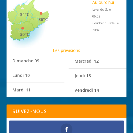
Aujourd'hui
Lever du Soleil
34°C
06:32
36°C
Coucher du soleil à
20:40
30°C
Les prévisions
Dimanche 09
Mercredi 12
Lundi 10
Jeudi 13
Mardi 11
Vendredi 14
SUIVEZ-NOUS