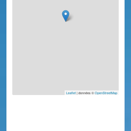
Leaflet
| données ©
OpenStreetMap