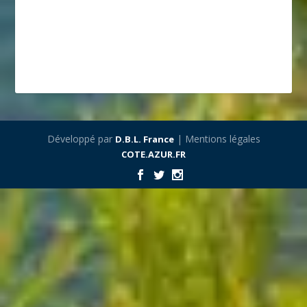
Développé par
| Mentions légales
D.B.L. France
COTE.AZUR.FR