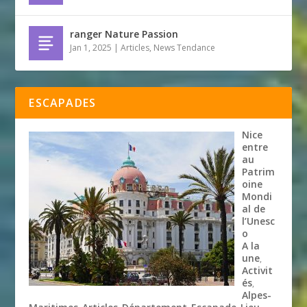
ranger Nature Passion
Jan 1, 2025
|
Articles
,
News Tendance
ESCAPADES
Nice
entre
au
Patrim
oine
Mondi
al de
l’Unesc
o
A la
une
,
Activit
és
,
Alpes-