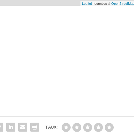
Leaflet
| données ©
OpenStreetMa
TAUX: