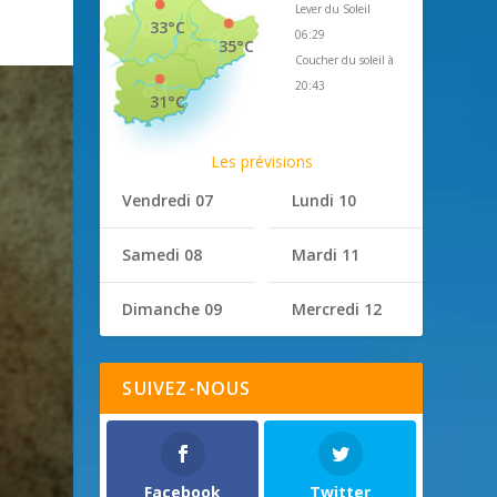
Lever du Soleil
33°C
06:29
35°C
Coucher du soleil à
20:43
31°C
Les prévisions
Vendredi 07
Lundi 10
Samedi 08
Mardi 11
Dimanche 09
Mercredi 12
SUIVEZ-NOUS
Facebook
Twitter