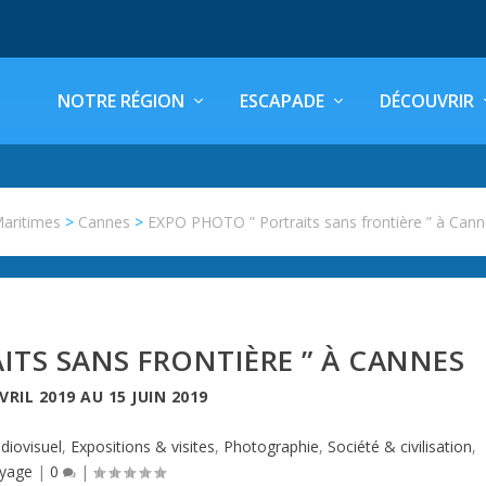
NOTRE RÉGION
ESCAPADE
DÉCOUVRIR
Maritimes
>
Cannes
>
EXPO PHOTO ” Portraits sans frontière ” à Can
ITS SANS FRONTIÈRE ” À CANNES
VRIL 2019
AU
15 JUIN 2019
diovisuel
,
Expositions & visites
,
Photographie
,
Société & civilisation
,
yage
|
0
|