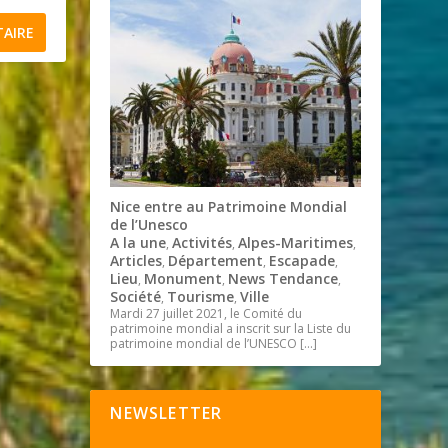
Nice entre au Patrimoine Mondial
de l’Unesco
A la une
Activités
Alpes-Maritimes
,
,
,
Articles
Département
Escapade
,
,
,
Lieu
Monument
News Tendance
,
,
,
Société
Tourisme
Ville
,
,
Mardi 27 juillet 2021, le Comité du
patrimoine mondial a inscrit sur la Liste du
patrimoine mondial de l’UNESCO
[…]
NEWSLETTER