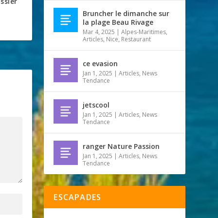
ssier
Bruncher le dimanche sur
la plage Beau Rivage
Mar 4, 2025
|
Alpes-Maritimes
,
Articles
,
Nice
,
Restaurant
ce evasion
Jan 1, 2025
|
Articles
,
News
Tendance
jetscool
Jan 1, 2025
|
Articles
,
News
Tendance
ranger Nature Passion
Jan 1, 2025
|
Articles
,
News
Tendance
ESCAPADES