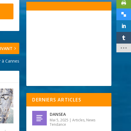
IVANT
r à Cannes
DERNIERS ARTICLES
DANSEA
Mai 5, 2025
|
Articles
,
News
Tendance