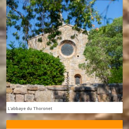
L'abbaye du Thoronet