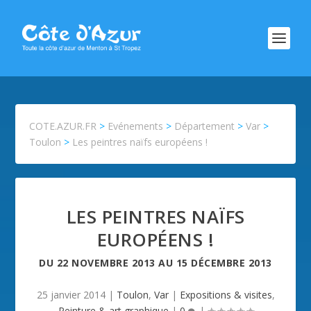
COTE.AZUR.FR
>
Evénements
>
Département
>
Var
>
Toulon
>
Les peintres naïfs européens !
LES PEINTRES NAÏFS
EUROPÉENS !
DU
22 NOVEMBRE 2013
AU
15 DÉCEMBRE 2013
25 janvier 2014
|
Toulon
,
Var
|
Expositions & visites
,
Peinture & art graphique
|
0
|