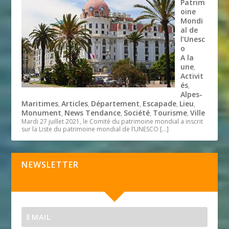
Patrim
oine
Mondi
al de
l’Unesc
o
A la
une
,
Activit
és
,
Alpes-
Maritimes
Articles
Département
Escapade
Lieu
,
,
,
,
,
Monument
News Tendance
Société
Tourisme
Ville
,
,
,
,
Mardi 27 juillet 2021, le Comité du patrimoine mondial a inscrit
sur la Liste du patrimoine mondial de l’UNESCO
[…]
NEWSLETTER