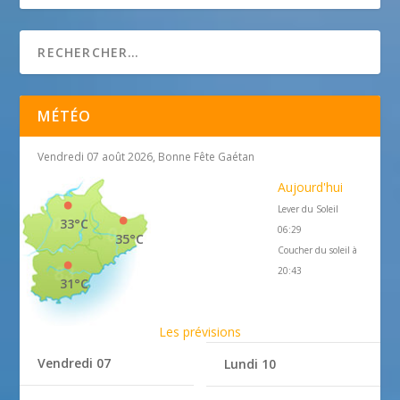
MÉTÉO
Vendredi 07 août 2026, Bonne Fête Gaétan
Aujourd'hui
Lever du Soleil
33°C
06:29
35°C
Coucher du soleil à
20:43
31°C
Les prévisions
Vendredi 07
Lundi 10