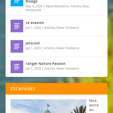
Rivage
Mar 4, 2025
|
Alpes-Maritimes
,
Articles
,
Nice
,
Restaurant
ce evasion
Jan 1, 2025
|
Articles
,
News Tendance
jetscool
Jan 1, 2025
|
Articles
,
News Tendance
ranger Nature Passion
Jan 1, 2025
|
Articles
,
News Tendance
ESCAPADES
Nice
entre
au