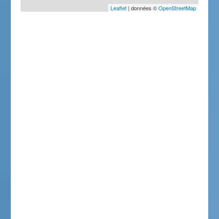
Leaflet
| données ©
OpenStreetMap