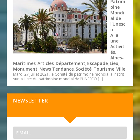
Patrim
oine
Mondi
al de
l’Unesc
o
A la
une
,
Activit
és
,
Alpes-
Maritimes
Articles
Département
Escapade
Lieu
,
,
,
,
,
Monument
News Tendance
Société
Tourisme
Ville
,
,
,
,
Mardi 27 juillet 2021, le Comité du patrimoine mondial a inscrit
sur la Liste du patrimoine mondial de l’UNESCO
[…]
NEWSLETTER