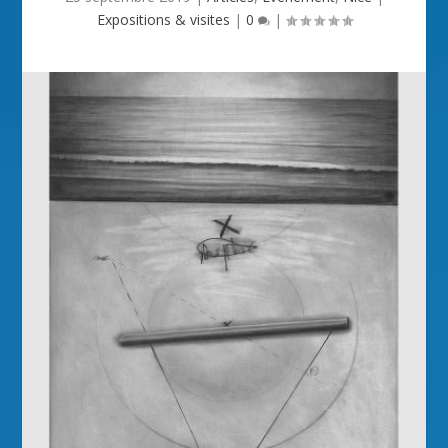
Expositions & visites
|
0
|