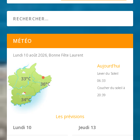
MÉTÉO
Lundi 10 août 2026, Bonne Fête Laurent
Aujourd'hui
Lever du Soleil
33°C
06:33
36°C
Coucher du soleil à
20:39
34°C
Les prévisions
Lundi 10
Jeudi 13