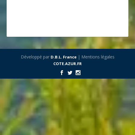
Développé par
| Mentions légales
D.B.L. France
COTE.AZUR.FR