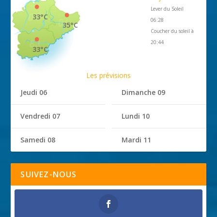
Lever du Soleil
33°C
06:28
35°C
Coucher du soleil à
20:44
33°C
Les prévisions
Jeudi 06
Dimanche 09
Vendredi 07
Lundi 10
Samedi 08
Mardi 11
SUIVEZ-NOUS