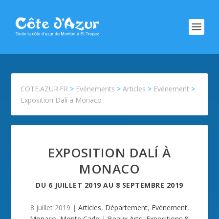
COTE.AZUR.FR
>
Evénements
>
Articles
>
Evénement
>
Exposition Dalí à Monaco
EXPOSITION DALÍ À
MONACO
DU
6 JUILLET 2019
AU
8 SEPTEMBRE 2019
8 juillet 2019
|
Articles
,
Département
,
Evénement
,
Monaco
,
Monte Carlo
|
Beaux Arts
,
Expositions &