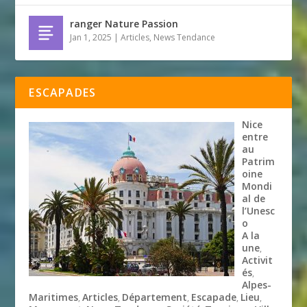
ranger Nature Passion
Jan 1, 2025
|
Articles
,
News Tendance
ESCAPADES
Nice
entre
au
Patrim
oine
Mondi
al de
l’Unesc
o
A la
une
,
Activit
és
,
Alpes-
Maritimes
Articles
Département
Escapade
Lieu
,
,
,
,
,