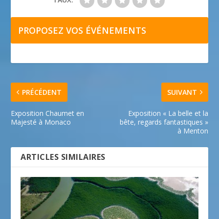
PROPOSEZ VOS ÉVÉNEMENTS
PRÉCÉDENT
SUIVANT
Exposition Chaumet en
Exposition « La belle et la
Majesté à Monaco
bête, regards fantastiques »
à Menton
ARTICLES SIMILAIRES