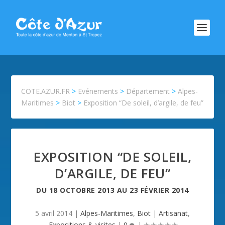
COTE.AZUR.FR
>
Evénements
>
Département
>
Alpes-
Maritimes
>
Biot
>
Exposition “De soleil, d’argile, de feu”
EXPOSITION “DE SOLEIL,
D’ARGILE, DE FEU”
DU
18 OCTOBRE 2013
AU
23 FÉVRIER 2014
5 avril 2014
|
Alpes-Maritimes
,
Biot
|
Artisanat
,
Expositions & visites
|
0
|