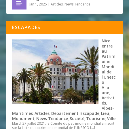
Jan 1, 2025
|
Articles
,
News Tendance
ESCAPADES
Nice
entre
au
Patrim
oine
Mondi
al de
l’Unesc
o
A la
une
,
Activit
és
,
Alpes-
Maritimes
Articles
Département
Escapade
Lieu
,
,
,
,
,
Monument
News Tendance
Société
Tourisme
Ville
,
,
,
,
Mardi 27 juillet 2021, le Comité du patrimoine mondial a inscrit
sur la Liste du patrimoine mondial de l’UNESCO
[…]