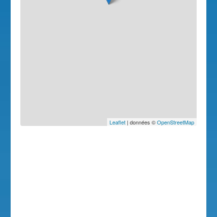
Leaflet
| données ©
OpenStreetMap