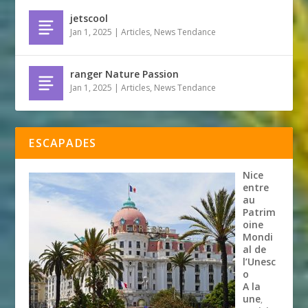
jetscool
Jan 1, 2025
|
Articles
,
News Tendance
ranger Nature Passion
Jan 1, 2025
|
Articles
,
News Tendance
ESCAPADES
Nice
entre
au
Patrim
oine
Mondi
al de
l’Unesc
o
A la
une
,