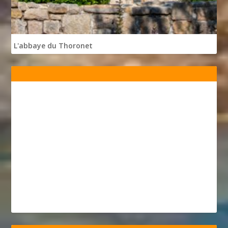
L'abbaye du Thoronet