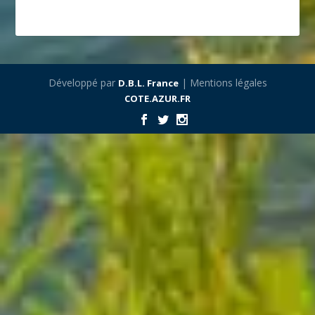
Développé par
| Mentions légales
D.B.L. France
COTE.AZUR.FR