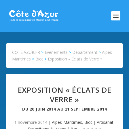
COTE.AZUR.FR
>
Evénements
>
Département
>
Alpes-
Maritimes
>
Biot
>
Exposition « Éclats de Verre »
EXPOSITION « ÉCLATS DE
VERRE »
DU
20 JUIN 2014
AU
21 SEPTEMBRE 2014
1 novembre 2014
|
Alpes-Maritimes
,
Biot
|
Artisanat
,
Expositions & visites
|
0
|