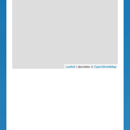
Leaflet
| données ©
OpenStreetMap