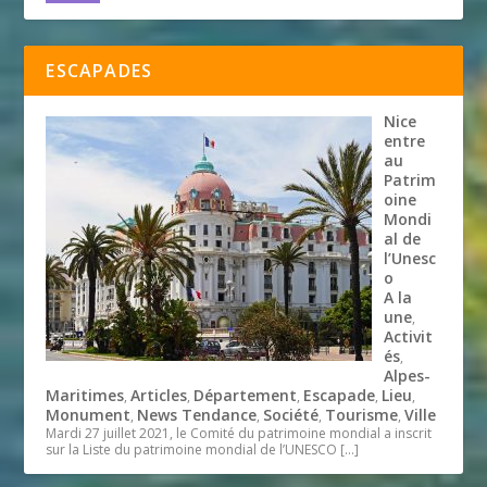
ESCAPADES
Nice
entre
au
Patrim
oine
Mondi
al de
l’Unesc
o
A la
une
,
Activit
és
,
Alpes-
Maritimes
Articles
Département
Escapade
Lieu
,
,
,
,
,
Monument
News Tendance
Société
Tourisme
Ville
,
,
,
,
Mardi 27 juillet 2021, le Comité du patrimoine mondial a inscrit
sur la Liste du patrimoine mondial de l’UNESCO
[…]