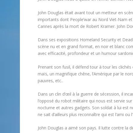
John
Douglas était avant tout un metteur en scène
importants dont
People’war
au Nord Viet-Nam e
Cannes après la mort de Robert Kramer. John Dougl
Dans ses expositions
Homeland Security
et
Dead
scène nu et en grand format, en noir et blanc com
avec efficacité, profondeur et un humour sardoniq
Prenant son fusil, il défend tour à tour les cliché
maïs, un magnifique chêne, l’Amérique par le nor
pauvres, etc..
Dans un clin d’œil à la guerre de sécession, il in
l’opposé du robot militaire qui nous est servie sur
nocturne et autres gadgets. Son soldat à lui est 
ne sait d’ailleurs plus reconnaître qui est l’ami ou 
John Douglas a aimé son pays. Il lutte contre la dé