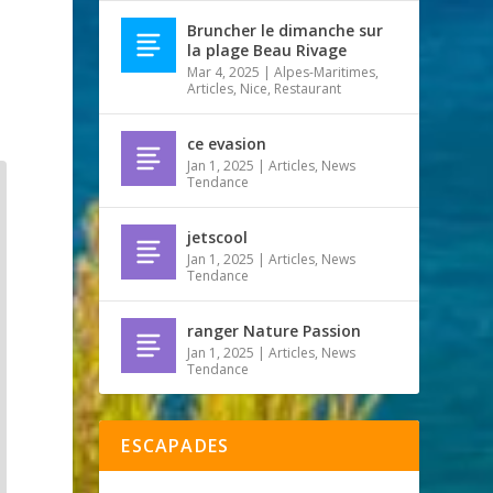
Bruncher le dimanche sur
la plage Beau Rivage
Mar 4, 2025
|
Alpes-Maritimes
,
Articles
,
Nice
,
Restaurant
ce evasion
Jan 1, 2025
|
Articles
,
News
Tendance
jetscool
Jan 1, 2025
|
Articles
,
News
Tendance
ranger Nature Passion
Jan 1, 2025
|
Articles
,
News
Tendance
ESCAPADES