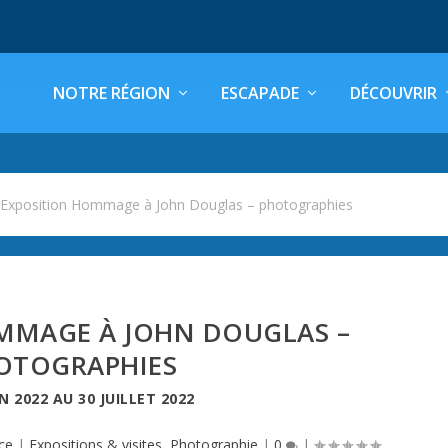
NOTRE RÉGION
ESCAPADE
DÉCOUVRIR
>
Exposition Hommage à John Douglas – photographies
MMAGE À JOHN DOUGLAS –
OTOGRAPHIES
IN 2022
AU
30 JUILLET 2022
ce
|
Expositions & visites
,
Photographie
|
0
|