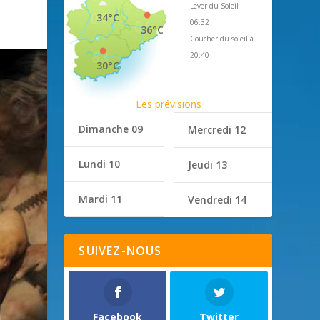
Lever du Soleil
34°C
06:32
36°C
Coucher du soleil à
20:40
30°C
Les prévisions
Dimanche 09
Mercredi 12
Lundi 10
Jeudi 13
Mardi 11
Vendredi 14
SUIVEZ-NOUS
Facebook
Twitter