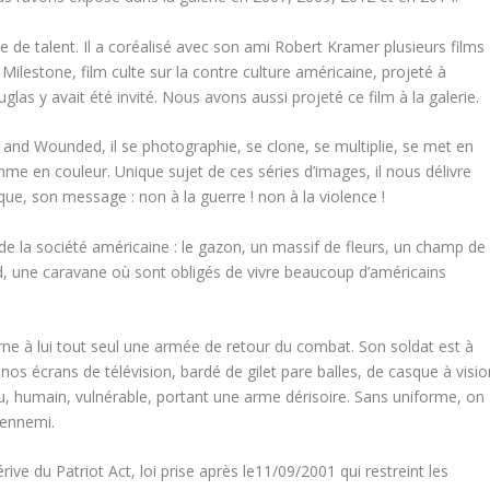
 de talent. Il a coréalisé avec son ami Robert Kramer plusieurs films
t
Milestone,
film culte sur la contre culture américaine, projeté à
as y avait été invité. Nous avons aussi projeté ce film à la galerie.
 and Wounded,
il
se photographie, se clone, se multiplie, se met en
me en couleur. Unique sujet de ces séries d’images, il nous délivre
ue, son message : non à la guerre ! non à la violence !
s de la société américaine : le gazon, un massif de fleurs, un champ de
d, une caravane où sont obligés de vivre beaucoup d’américains
carne à lui tout seul une armée de retour du combat. Son soldat est à
 nos écrans de télévision, bardé de gilet pare balles, de casque à visio
nu, humain, vulnérable, portant une arme dérisoire. Sans uniforme, on
l’ennemi.
rive du Patriot Act, loi prise après le11/09/2001 qui restreint les