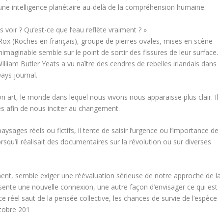
 une intelligence planétaire au-delà de la compréhension humaine.
s voir ? Qu’est-ce que l’eau reflète vraiment ? »
Rox (Roches en français), groupe de pierres ovales, mises en scène
maginable semble sur le point de sortir des fissures de leur surface.
 William Butler Yeats a vu naître des cendres de rebelles irlandais dans
ays journal.
n art, le monde dans lequel nous vivons nous apparaisse plus clair. Il
s afin de nous inciter au changement.
sages réels ou fictifs, il tente de saisir l’urgence ou l’importance de
qu’il réalisait des documentaires sur la révolution ou sur diverses
ent, semble exiger une réévaluation sérieuse de notre approche de l
sente une nouvelle connexion, une autre façon d’envisager ce qui est
ce réel saut de la pensée collective, les chances de survie de l’espèce
tobre 201