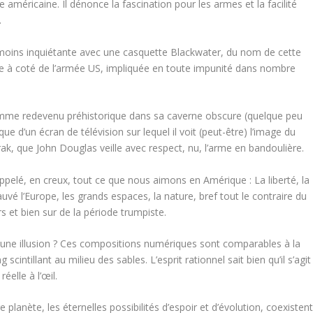
 américaine. Il dénonce la fascination pour les armes et la facilité
.
s moins inquiétante avec une casquette Blackwater, du nom de cette
e à coté de l’armée US, impliquée en toute impunité dans nombre
l’homme redevenu préhistorique dans sa caverne obscure (quelque peu
ue d’un écran de télévision sur lequel il voit (peut-être) l’image du
ak, que John Douglas veille avec respect, nu, l’arme en bandoulière.
ppelé, en creux, tout ce que nous aimons en Amérique : La liberté, la
uvé l’Europe, les grands espaces, la nature, bref tout le contraire du
urs et bien sur de la période trumpiste.
 une illusion ? Ces compositions numériques sont comparables à la
intillant au milieu des sables. L’esprit rationnel sait bien qu’il s’agit
éelle à l’œil.
planète, les éternelles possibilités d’espoir et d’évolution, coexisten