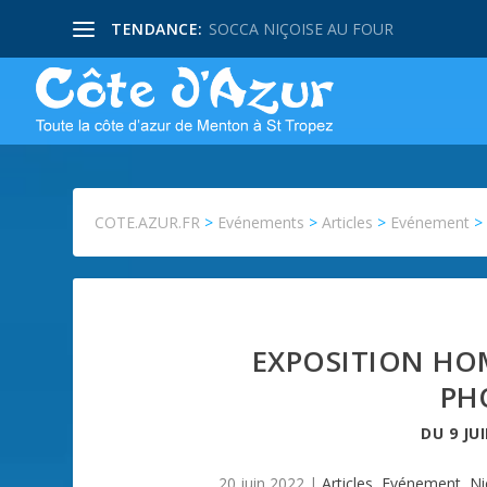
TENDANCE:
SOCCA NIÇOISE AU FOUR
COTE.AZUR.FR
>
Evénements
>
Articles
>
Evénement
EXPOSITION HO
PH
DU
9 JU
20 juin 2022
|
Articles
,
Evénement
,
Ni