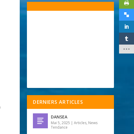
DERNIERS ARTICLES
a
DANSEA
Mai 5, 2025
|
Articles
,
News
Tendance