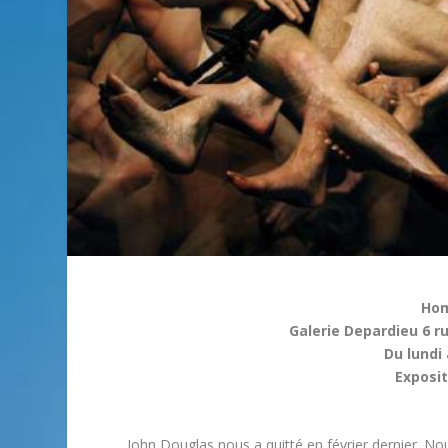
Hom
Galerie Depardieu 6 r
Du lundi
Exposit
John Douglas nous a quitté en février dernier. No