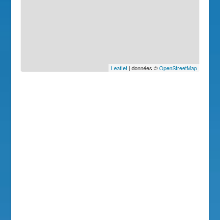
Leaflet
| données ©
OpenStreetMap