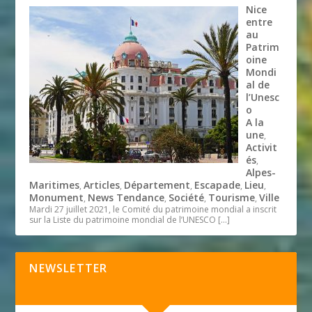
Nice
entre
au
Patrim
oine
Mondi
al de
l’Unesc
o
A la
une
,
Activit
és
,
Alpes-
Maritimes
Articles
Département
Escapade
Lieu
,
,
,
,
,
Monument
News Tendance
Société
Tourisme
Ville
,
,
,
,
Mardi 27 juillet 2021, le Comité du patrimoine mondial a inscrit
sur la Liste du patrimoine mondial de l’UNESCO
[…]
NEWSLETTER