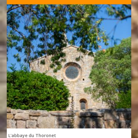
L'abbaye du Thoronet