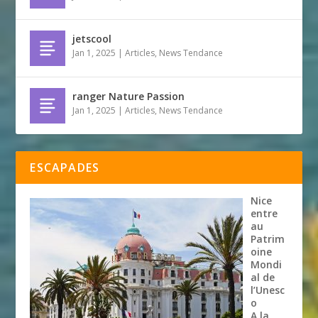
jetscool
Jan 1, 2025
|
Articles
,
News Tendance
ranger Nature Passion
Jan 1, 2025
|
Articles
,
News Tendance
ESCAPADES
Nice
entre
au
Patrim
oine
Mondi
al de
l’Unesc
o
A la