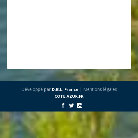
Développé par
| Mentions légales
D.B.L. France
COTE.AZUR.FR