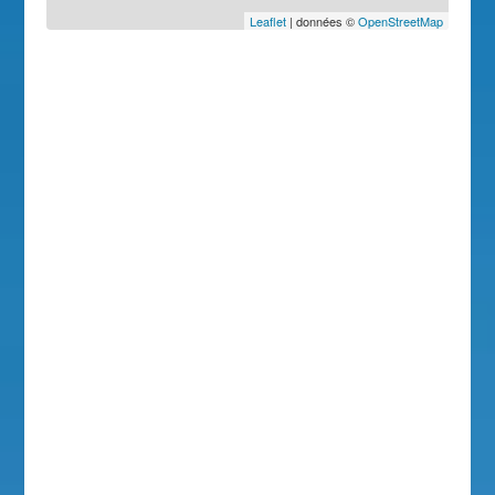
Leaflet
| données ©
OpenStreetMap