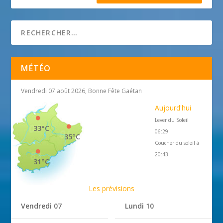
MÉTÉO
Vendredi 07 août 2026, Bonne Fête Gaétan
Aujourd'hui
Lever du Soleil
33°C
06:29
35°C
Coucher du soleil à
20:43
31°C
Les prévisions
Vendredi 07
Lundi 10