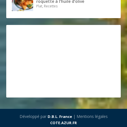
roquette à l’huile d’olive
Plat, Recettes
Développé par
| Mentions légales
D.B.L. France
COTE.AZUR.FR