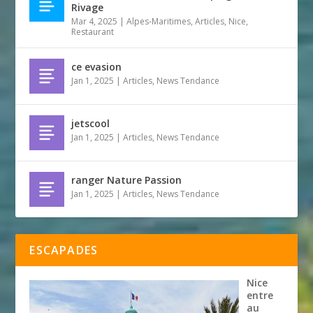
Rivage
Mar 4, 2025
|
Alpes-Maritimes
,
Articles
,
Nice
,
Restaurant
ce evasion
Jan 1, 2025
|
Articles
,
News Tendance
jetscool
Jan 1, 2025
|
Articles
,
News Tendance
ranger Nature Passion
Jan 1, 2025
|
Articles
,
News Tendance
ESCAPADES
Nice
entre
au