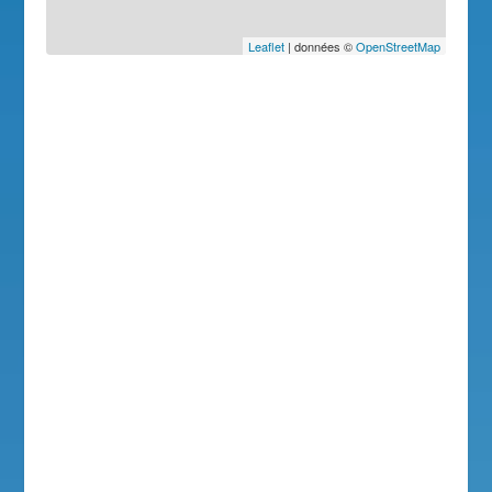
Leaflet
| données ©
OpenStreetMap