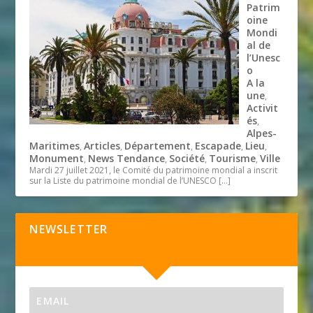
Patrim
oine
Mondi
al de
l’Unesc
o
A la
une
,
Activit
és
,
Alpes-
Maritimes
Articles
Département
Escapade
Lieu
,
,
,
,
,
Monument
News Tendance
Société
Tourisme
Ville
,
,
,
,
Mardi 27 juillet 2021, le Comité du patrimoine mondial a inscrit
sur la Liste du patrimoine mondial de l’UNESCO
[…]
NEWSLETTER