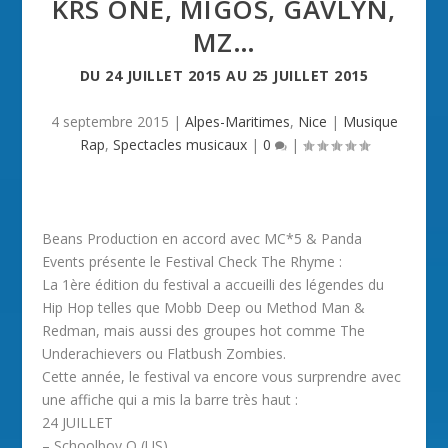
KRS ONE, MIGOS, GAVLYN,
MZ…
DU
24 JUILLET 2015
AU
25 JUILLET 2015
4 septembre 2015
|
Alpes-Maritimes
,
Nice
|
Musique
Rap
,
Spectacles musicaux
|
0
|
Beans Production en accord avec MC*5 & Panda
Events présente le Festival Check The Rhyme :
La 1ère édition du festival a accueilli des légendes du
Hip Hop telles que Mobb Deep ou Method Man &
Redman, mais aussi des groupes hot comme The
Underachievers ou Flatbush Zombies.
Cette année, le festival va encore vous surprendre avec
une affiche qui a mis la barre très haut :
24 JUILLET
– Schoolboy Q (US)