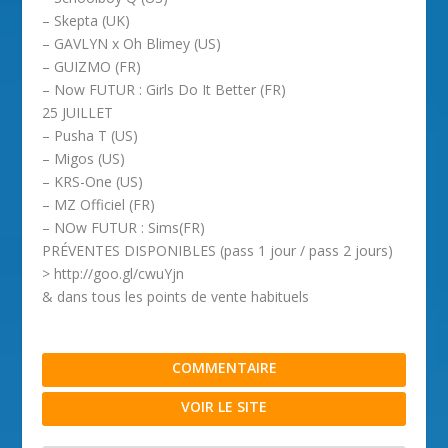
– Skepta (UK)
– GAVLYN x Oh Blimey (US)
– GUIZMO (FR)
– Now FUTUR : Girls Do It Better (FR)
25 JUILLET
– Pusha T (US)
– Migos (US)
– KRS-One (US)
– MZ Officiel (FR)
– NOw FUTUR : Sims(FR)
PRÉVENTES DISPONIBLES (pass 1 jour / pass 2 jours)
> http://goo.gl/cwuYjn
& dans tous les points de vente habituels
COMMENTAIRE
VOIR LE SITE