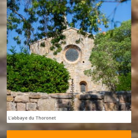
L'abbaye du Thoronet