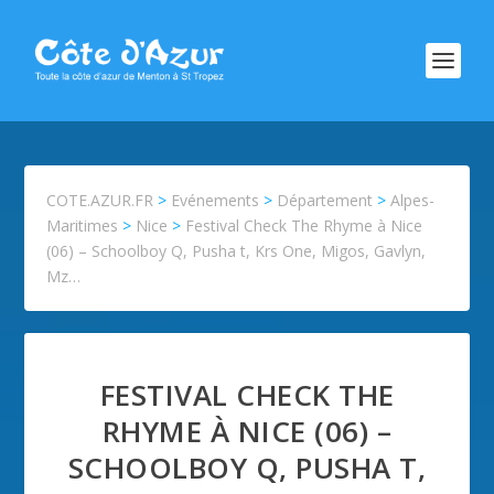
COTE.AZUR.FR
>
Evénements
>
Département
>
Alpes-
Maritimes
>
Nice
>
Festival Check The Rhyme à Nice
(06) – Schoolboy Q, Pusha t, Krs One, Migos, Gavlyn,
Mz…
FESTIVAL CHECK THE
RHYME À NICE (06) –
SCHOOLBOY Q, PUSHA T,