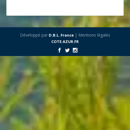
Développé par
| Mentions légales
D.B.L. France
COTE.AZUR.FR