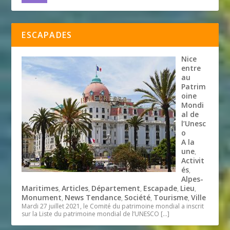
ESCAPADES
Nice
entre
au
Patrim
oine
Mondi
al de
l’Unesc
o
A la
une
,
Activit
és
,
Alpes-
Maritimes
Articles
Département
Escapade
Lieu
,
,
,
,
,
Monument
News Tendance
Société
Tourisme
Ville
,
,
,
,
Mardi 27 juillet 2021, le Comité du patrimoine mondial a inscrit
sur la Liste du patrimoine mondial de l’UNESCO
[…]