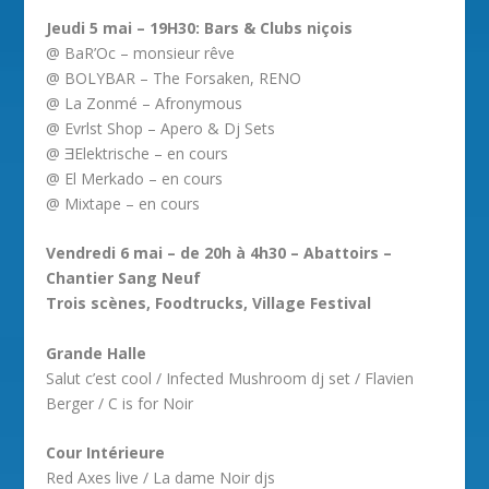
Jeudi 5 mai – 19H30: Bars & Clubs niçois
@ BaR’Oc – monsieur rêve
@ BOLYBAR – The Forsaken, RENO
@ La Zonmé – Afronymous
@ Evrlst Shop – Apero & Dj Sets
@ ƎElektrische – en cours
@ El Merkado – en cours
@ Mixtape – en cours
Vendredi 6 mai – de 20h à 4h30 – Abattoirs –
Chantier Sang Neuf
Trois scènes, Foodtrucks, Village Festival
Grande Halle
Salut c’est cool / Infected Mushroom dj set / Flavien
Berger / C is for Noir
Cour Intérieure
Red Axes live / La dame Noir djs