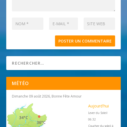
MÉTÉO
Dimanche 09 août 2026, Bonne Fête Amour
Aujourd'hui
Lever du Soleil
34°C
06:32
36°C
Coucher du soleil à