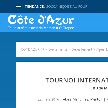
TENDANCE:
SOCCA NIÇOISE AU FOUR
COTE.AZUR.FR
>
Evénements
>
Département
>
Alpes-
TOURNOI INTERNAT
DU
26 M
22 mars 2016
|
Alpes-Maritimes
,
Menton
|
M