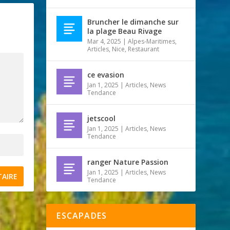
Bruncher le dimanche sur
la plage Beau Rivage
Mar 4, 2025
|
Alpes-Maritimes
,
Articles
,
Nice
,
Restaurant
ce evasion
Jan 1, 2025
|
Articles
,
News
Tendance
jetscool
Jan 1, 2025
|
Articles
,
News
Tendance
ranger Nature Passion
Jan 1, 2025
|
Articles
,
News
Tendance
ESCAPADES