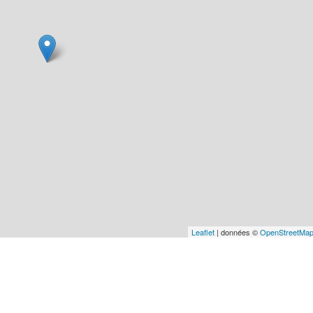
Leaflet
| données ©
OpenStreetMa