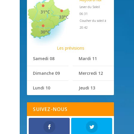
Lever du Soleil
31°C
06:31
33°C
Coucher du soleil à
20:42
30°C
Les prévisions
Samedi 08
Mardi 11
Dimanche 09
Mercredi 12
Lundi 10
Jeudi 13
SUIVEZ-NOUS
é