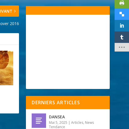
IVANT
sover 2016
DERNIERS ARTICLES
DANSEA
Mai 5, 2025
|
Articles
,
News
Tendance