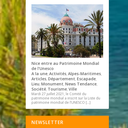
Nice entre au Patrimoine Mondial
de l’Unesco
A la une
Activités
Alpes-Maritimes
,
,
,
Articles
Département
Escapade
,
,
,
Lieu
Monument
News Tendance
,
,
,
Société
Tourisme
Ville
,
,
Mardi 27 juillet 2021, le Comité du
patrimoine mondial a inscrit sur la Liste du
patrimoine mondial de l’UNESCO
[…]
NEWSLETTER