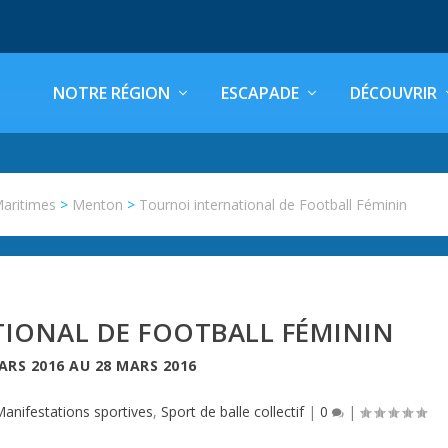
NOTRE RÉGION
ESCAPADE
DÉCOUVRIR
Maritimes
>
Menton
>
Tournoi international de Football Féminin
IONAL DE FOOTBALL FÉMININ
ARS 2016
AU
28 MARS 2016
anifestations sportives
,
Sport de balle collectif
|
0
|