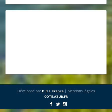
Développé par
| Mentions légales
D.B.L. France
COTE.AZUR.FR