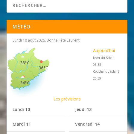
MÉTÉO
Lundi 10 août 2026, Bonne Fête Laurent
Aujourd'hui
Lever du Soleil
33°C
06:33
36°C
Coucher du soleil à
20:39
34°C
Les prévisions
Lundi 10
Jeudi 13
Mardi 11
Vendredi 14