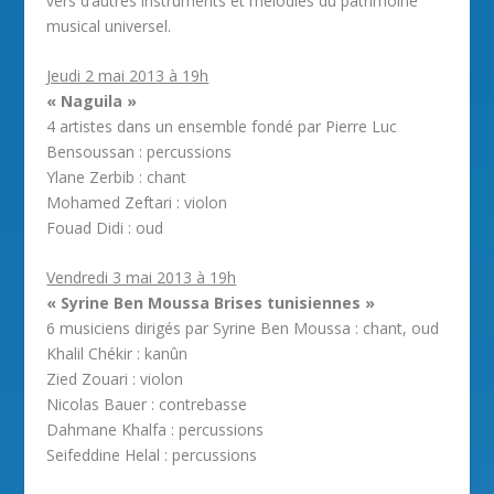
vers d’autres instruments et mélodies du patrimoine
musical universel.
Jeudi 2 mai 2013 à 19h
« Naguila »
4 artistes dans un ensemble fondé par Pierre Luc
Bensoussan : percussions
Ylane Zerbib : chant
Mohamed Zeftari : violon
Fouad Didi : oud
Vendredi 3 mai 2013 à 19h
« Syrine Ben Moussa Brises tunisiennes »
6 musiciens dirigés par Syrine Ben Moussa : chant, oud
Khalil Chékir : kanûn
Zied Zouari : violon
Nicolas Bauer : contrebasse
Dahmane Khalfa : percussions
Seifeddine Helal : percussions