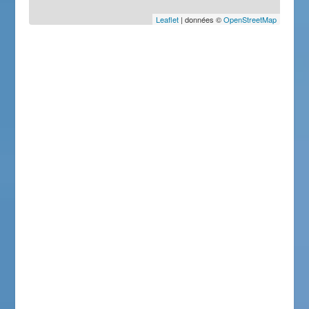
Leaflet
| données ©
OpenStreetMap