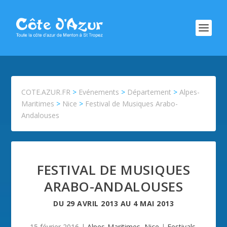
COTE.AZUR.FR
>
Evénements
>
Département
>
Alpes-
Maritimes
>
Nice
>
Festival de Musiques Arabo-
Andalouses
FESTIVAL DE MUSIQUES
ARABO-ANDALOUSES
DU
29 AVRIL 2013
AU
4 MAI 2013
15 février 2016
|
Alpes-Maritimes
,
Nice
|
Festivals
,