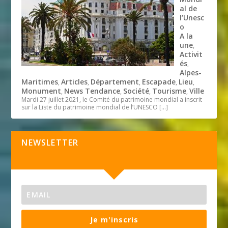
al de
l’Unesc
o
A la
une
,
Activit
és
,
Alpes-
Maritimes
Articles
Département
Escapade
Lieu
,
,
,
,
,
Monument
News Tendance
Société
Tourisme
Ville
,
,
,
,
Mardi 27 juillet 2021, le Comité du patrimoine mondial a inscrit
sur la Liste du patrimoine mondial de l’UNESCO
[…]
NEWSLETTER
Je m'inscris