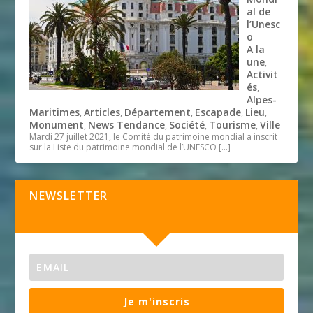
al de
l’Unesc
o
A la
une
,
Activit
és
,
Alpes-
Maritimes
Articles
Département
Escapade
Lieu
,
,
,
,
,
Monument
News Tendance
Société
Tourisme
Ville
,
,
,
,
Mardi 27 juillet 2021, le Comité du patrimoine mondial a inscrit
sur la Liste du patrimoine mondial de l’UNESCO
[…]
NEWSLETTER
Je m'inscris