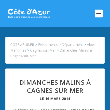
COTE.AZUR.FR
>
Evénements
>
Département
>
Alpes-
Maritimes
>
Cagnes-sur-Mer
>
Dimanches Malins à
Cagnes-sur-Mer
DIMANCHES MALINS À
CAGNES-SUR-MER
LE
16 MARS 2014
15 février 2016
|
Alpes-Maritimes
,
Cagnes-sur-Mer
|