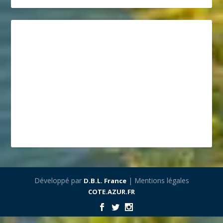
Développé par
| Mentions légales
D.B.L. France
COTE.AZUR.FR