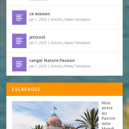
ce evasion
Jan 1, 2025
|
Articles
,
News Tendance
jetscool
Jan 1, 2025
|
Articles
,
News Tendance
ranger Nature Passion
Jan 1, 2025
|
Articles
,
News Tendance
ESCAPADES
Nice
entre
au
Patrim
oine
Mondi