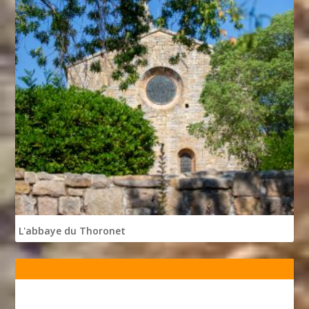
L'abbaye du Thoronet