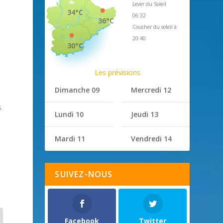
Lever du Soleil
34°C
06:32
36°C
Coucher du soleil à
20:40
30°C
Les prévisions
t
Dimanche 09
Mercredi 12
s
Lundi 10
Jeudi 13
Mardi 11
Vendredi 14
SUIVEZ-NOUS
Facebook
Twitter