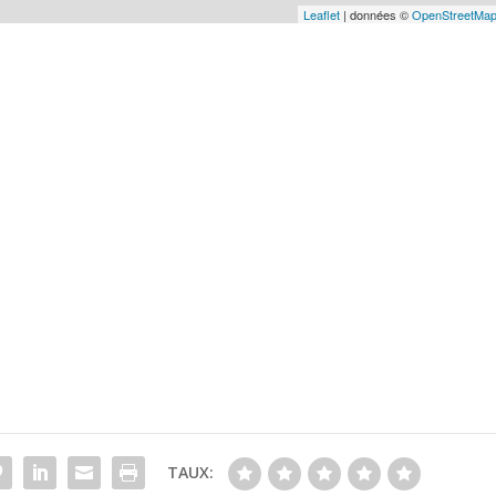
Leaflet
| données ©
OpenStreetMa
TAUX: