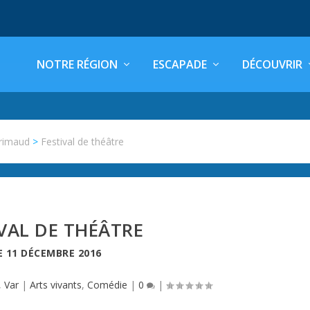
NOTRE RÉGION
ESCAPADE
DÉCOUVRIR
rimaud
>
Festival de théâtre
IVAL DE THÉÂTRE
E
11 DÉCEMBRE 2016
,
Var
|
Arts vivants
,
Comédie
|
0
|