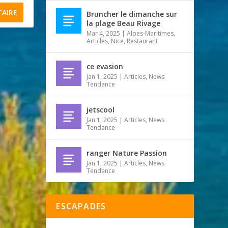
Bruncher le dimanche sur
la plage Beau Rivage
Mar 4, 2025
|
Alpes-Maritimes
,
Articles
,
Nice
,
Restaurant
ce evasion
Jan 1, 2025
|
Articles
,
News
Tendance
jetscool
Jan 1, 2025
|
Articles
,
News
Tendance
ranger Nature Passion
Jan 1, 2025
|
Articles
,
News
Tendance
ESCAPADES