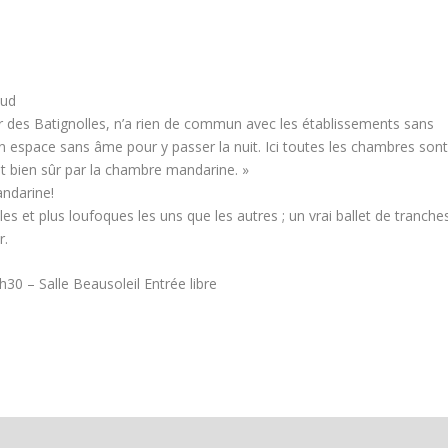
aud
ier des Batignolles, n’a rien de commun avec les établissements sans
n espace sans âme pour y passer la nuit. Ici toutes les chambres son
nt bien sûr par la chambre mandarine. »
andarine!
les et plus loufoques les uns que les autres ; un vrai ballet de tranche
r.
30 – Salle Beausoleil Entrée libre