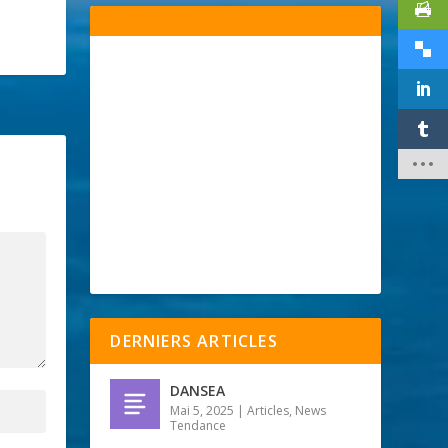
DERNIERS ARTICLES
DANSEA
Mai 5, 2025
|
Articles
,
News
Tendance