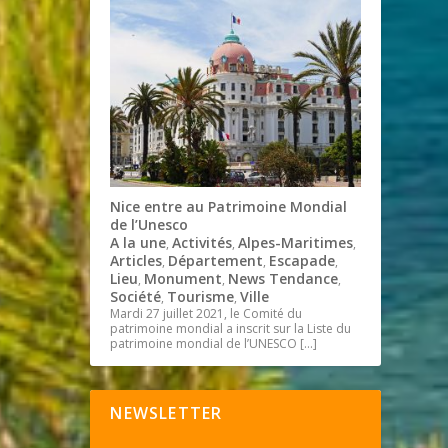
Nice entre au Patrimoine Mondial
de l’Unesco
A la une
Activités
Alpes-Maritimes
,
,
,
Articles
Département
Escapade
,
,
,
Lieu
Monument
News Tendance
,
,
,
Société
Tourisme
Ville
,
,
Mardi 27 juillet 2021, le Comité du
patrimoine mondial a inscrit sur la Liste du
patrimoine mondial de l’UNESCO
[…]
NEWSLETTER