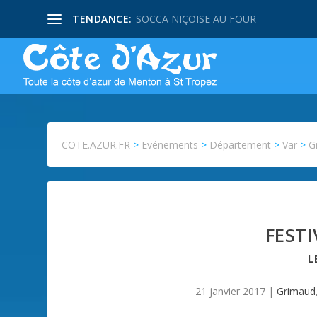
TENDANCE:
SOCCA NIÇOISE AU FOUR
COTE.AZUR.FR
>
Evénements
>
Département
>
Var
>
G
FEST
L
21 janvier 2017
|
Grimaud