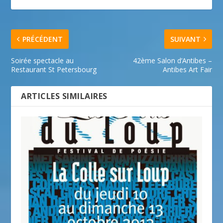
PRÉCÉDENT
SUIVANT
Soirée spectacle au
42ème Salon d’Antibes –
Restaurant St Petersbourg
Antibes Art Fair
ARTICLES SIMILAIRES