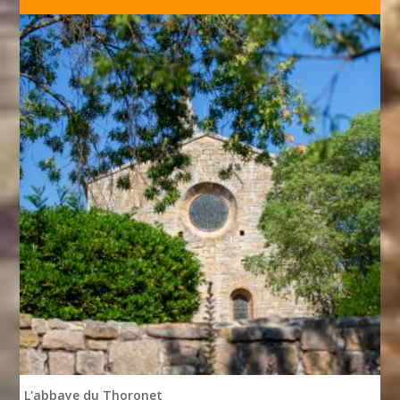
L'abbaye du Thoronet