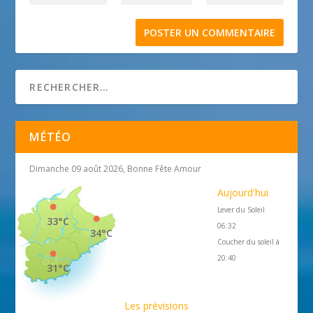
MÉTÉO
Dimanche 09 août 2026, Bonne Fête Amour
Aujourd'hui
Lever du Soleil
33°C
06:32
34°C
Coucher du soleil à
20:40
31°C
Les prévisions