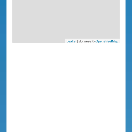
Leaflet
| données ©
OpenStreetMap