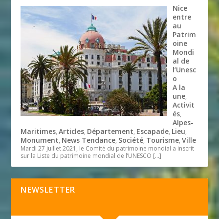
Nice
entre
au
Patrim
oine
Mondi
al de
l’Unesc
o
A la
une
,
Activit
és
,
Alpes-
Maritimes
Articles
Département
Escapade
Lieu
,
,
,
,
,
Monument
News Tendance
Société
Tourisme
Ville
,
,
,
,
Mardi 27 juillet 2021, le Comité du patrimoine mondial a inscrit
sur la Liste du patrimoine mondial de l’UNESCO
[…]
NEWSLETTER