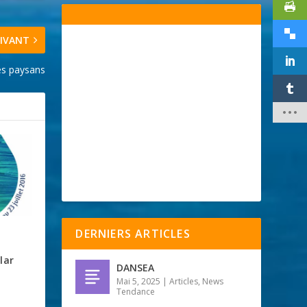
IVANT
des paysans
DERNIERS ARTICLES
lar
DANSEA
Mai 5, 2025
|
Articles
,
News
Tendance