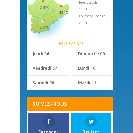
Lever du Soleil
33°C
06:28
33°C
Coucher du soleil à
20:44
32°C
Les prévisions
.
Jeudi 06
Dimanche 09
Vendredi 07
Lundi 10
Samedi 08
Mardi 11
SUIVEZ-NOUS
Facebook
Twitter