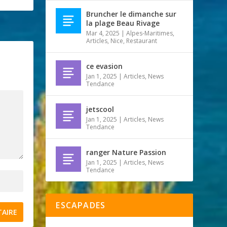
Bruncher le dimanche sur
la plage Beau Rivage
Mar 4, 2025
|
Alpes-Maritimes
,
Articles
,
Nice
,
Restaurant
ce evasion
Jan 1, 2025
|
Articles
,
News
Tendance
jetscool
Jan 1, 2025
|
Articles
,
News
Tendance
ranger Nature Passion
Jan 1, 2025
|
Articles
,
News
Tendance
ESCAPADES