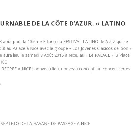
URNABLE DE LA CÔTE D’AZUR. « LATINO
8 août pour la 13ième Edition du FESTIVAL LATINO de A à Z qui se
oût au Palace à Nice avec le groupe « Los Jovenes Clasicos del Son » 
e aura lieu le samedi 8 Août 2015 à Nice, au « Le PALACE », 3 Place
NICE
ECREE A NICE ! nouveau lieu, nouveau concept, un concert certes
,
 SEPTETO DE LA HAVANE DE PASSAGE A NICE
S