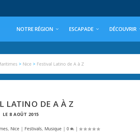
NOTRE RÉGION
ESCAPADE
DÉCOUVRIR
Maritimes
>
Nice
>
Festival Latino de A à Z
L LATINO DE A À Z
LE
8 AOÛT 2015
imes
,
Nice
|
Festivals
,
Musique
|
0
|