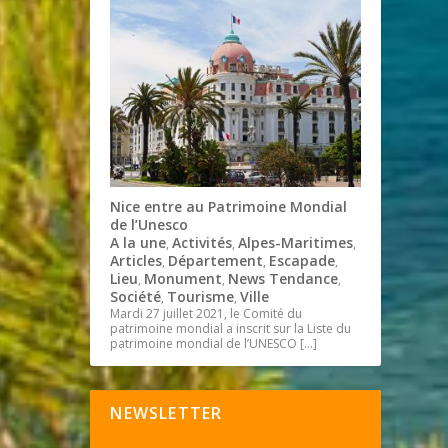
Nice entre au Patrimoine Mondial
de l’Unesco
A la une
Activités
Alpes-Maritimes
,
,
,
Articles
Département
Escapade
,
,
,
Lieu
Monument
News Tendance
,
,
,
Société
Tourisme
Ville
,
,
Mardi 27 juillet 2021, le Comité du
patrimoine mondial a inscrit sur la Liste du
patrimoine mondial de l’UNESCO
[…]
NEWSLETTER