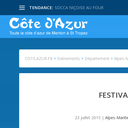
TENDANCE:
SOCCA NIÇOISE AU FOUR
COTE.AZUR.FR
>
Evénements
>
Département
>
Alpes-
FESTIVA
23 juillet 2015
|
Alpes-Marit