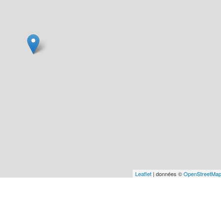
Leaflet
| données ©
OpenStreetMa