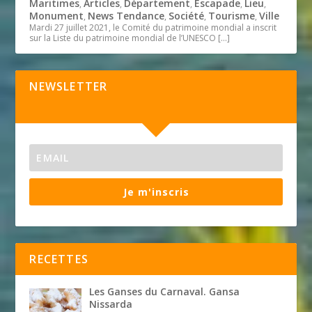
Maritimes
Articles
Département
Escapade
Lieu
,
,
,
,
,
Monument
News Tendance
Société
Tourisme
Ville
,
,
,
,
Mardi 27 juillet 2021, le Comité du patrimoine mondial a inscrit
sur la Liste du patrimoine mondial de l’UNESCO
[…]
NEWSLETTER
Je m'inscris
RECETTES
Les Ganses du Carnaval. Gansa
Nissarda