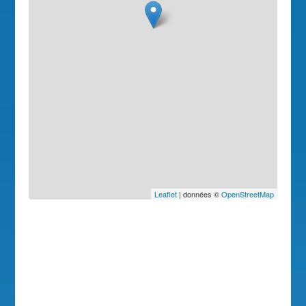
Leaflet
| données ©
OpenStreetMap