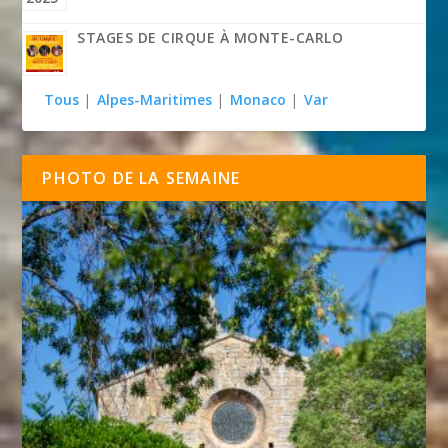
STAGES DE CIRQUE À MONTE-CARLO
Tous
|
Alpes-Maritimes
|
Monaco
|
Var
PHOTO DE LA SEMAINE