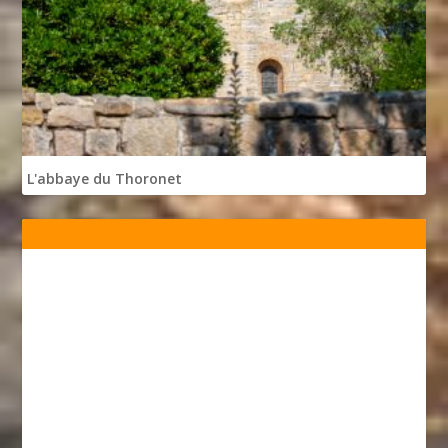
L'abbaye du Thoronet