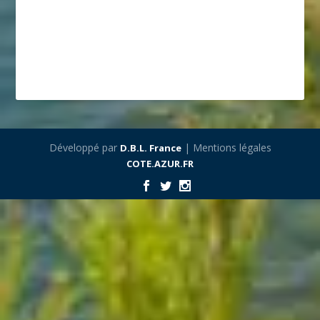
Développé par
| Mentions légales
D.B.L. France
COTE.AZUR.FR