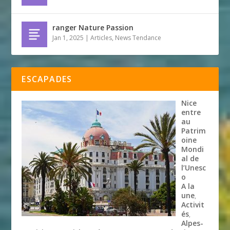
ranger Nature Passion
Jan 1, 2025
|
Articles
,
News Tendance
ESCAPADES
Nice
entre
au
Patrim
oine
Mondi
al de
l’Unesc
o
A la
une
,
Activit
és
,
Alpes-