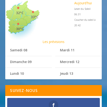
Aujourd'hui
Lever du Soleil
32°C
06:31
33°C
Coucher du soleil à
20:42
30°C
Les prévisions
Samedi 08
Mardi 11
Dimanche 09
Mercredi 12
Lundi 10
Jeudi 13
SUIVEZ-NOUS