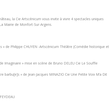
hâteau, la Cie Artscénicum vous invite à vivre 4 spectacles uniques
e La Mairie de Monfort-Sur-Argens.
és » de Philippe CHUYEN -Artscénicum Théâtre (Comédie historique e
lade Imaginaire » mise en scène de Bruno DELEU Cie Le Souffle
atre barbu[e]s » de Jean-Jacques MINAZIO Cie Une Petite Voix M’a Dit
G.FEYDEAU