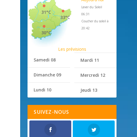
Lever du Soleil
31°C
06:31
33°C
Coucher du soleil à
20:42
30°C
Les prévisions
t
Samedi 08
Mardi 11
Dimanche 09
Mercredi 12
Lundi 10
Jeudi 13
SUIVEZ-NOUS