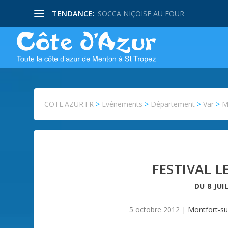
TENDANCE:
PISSALADIERE NIÇOISE
COTE.AZUR.FR
>
Evénements
>
Département
>
Var
>
M
FESTIVAL L
DU
8 JUI
5 octobre 2012
|
Montfort-su