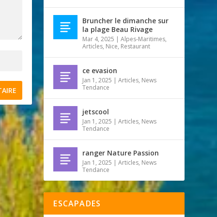
Bruncher le dimanche sur
la plage Beau Rivage
Mar 4, 2025
|
Alpes-Maritimes
,
Articles
,
Nice
,
Restaurant
ce evasion
Jan 1, 2025
|
Articles
,
News
Tendance
jetscool
Jan 1, 2025
|
Articles
,
News
Tendance
ranger Nature Passion
Jan 1, 2025
|
Articles
,
News
Tendance
ESCAPADES