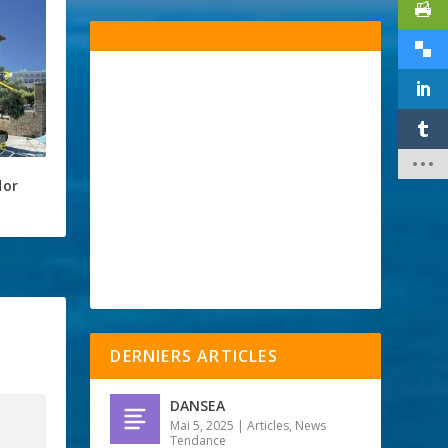
dor
DERNIERS ARTICLES
DANSEA
Mai 5, 2025
|
Articles
,
News
Tendance