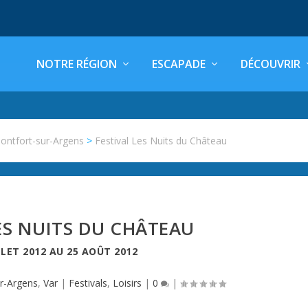
NOTRE RÉGION
ESCAPADE
DÉCOUVRIR
ontfort-sur-Argens
>
Festival Les Nuits du Château
ES NUITS DU CHÂTEAU
LLET 2012
AU
25 AOÛT 2012
r-Argens
,
Var
|
Festivals
,
Loisirs
|
0
|