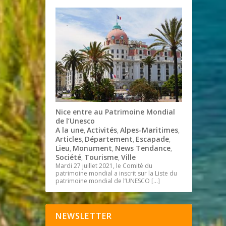
Nice entre au Patrimoine Mondial
de l’Unesco
A la une
Activités
Alpes-Maritimes
,
,
,
Articles
Département
Escapade
,
,
,
Lieu
Monument
News Tendance
,
,
,
Société
Tourisme
Ville
,
,
Mardi 27 juillet 2021, le Comité du
patrimoine mondial a inscrit sur la Liste du
patrimoine mondial de l’UNESCO
[…]
NEWSLETTER