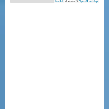
Leaflet
| données ©
OpenStreetMap