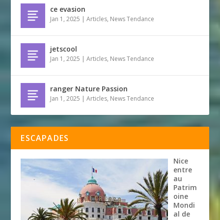
ce evasion
Jan 1, 2025
|
Articles
,
News Tendance
jetscool
Jan 1, 2025
|
Articles
,
News Tendance
ranger Nature Passion
Jan 1, 2025
|
Articles
,
News Tendance
ESCAPADES
Nice
entre
au
Patrim
oine
Mondi
al de