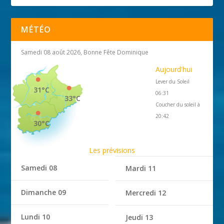
MÉTÉO
Samedi 08 août 2026, Bonne Fête Dominique
Aujourd'hui
Lever du Soleil
31°C
06:31
33°C
Coucher du soleil à
20:42
30°C
Les prévisions
Samedi 08
Mardi 11
Dimanche 09
Mercredi 12
Lundi 10
Jeudi 13