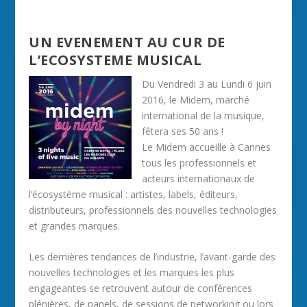
UN EVENEMENT AU CUR DE
L’ECOSYSTEME MUSICAL
Du Vendredi 3 au Lundi 6 juin
2016, le Midem, marché
international de la musique,
fêtera ses 50 ans !
Le Midem accueille à Cannes
tous les professionnels et
acteurs internationaux de
l’écosystème musical : artistes, labels, éditeurs,
distributeurs, professionnels des nouvelles technologies
et grandes marques.
Les dernières tendances de l’industrie, l’avant-garde des
nouvelles technologies et les marques les plus
engageantes se retrouvent autour de conférences
plénières, de panels, de sessions de networking ou lors