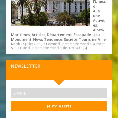
l’Unesc
o
A la
une
,
Activit
és
,
Alpes-
Maritimes
Articles
Département
Escapade
Lieu
,
,
,
,
,
Monument
News Tendance
Société
Tourisme
Ville
,
,
,
,
Mardi 27 juillet 2021, le Comité du patrimoine mondial a inscrit
sur la Liste du patrimoine mondial de l’UNESCO
[…]
NEWSLETTER
Je m'inscris