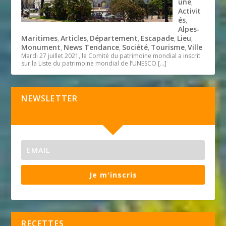
une
,
Activit
és
,
Alpes-
Maritimes
Articles
Département
Escapade
Lieu
,
,
,
,
,
Monument
News Tendance
Société
Tourisme
Ville
,
,
,
,
Mardi 27 juillet 2021, le Comité du patrimoine mondial a inscrit
sur la Liste du patrimoine mondial de l’UNESCO
[…]
NEWSLETTER
Je m'inscris
RECETTES