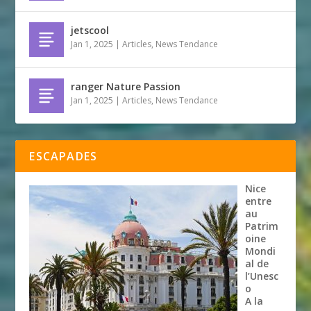
jetscool
Jan 1, 2025
|
Articles
,
News Tendance
ranger Nature Passion
Jan 1, 2025
|
Articles
,
News Tendance
ESCAPADES
Nice
entre
au
Patrim
oine
Mondi
al de
l’Unesc
o
A la