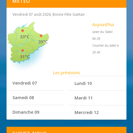
MÉTÉO
Vendredi 07 août 2026, Bonne Fête Gaétan
Aujourd'hui
Lever du Soleil
33°C
06:29
35°C
Coucher du soleil à
20:43
31°C
Les prévisions
Vendredi 07
Lundi 10
Samedi 08
Mardi 11
Dimanche 09
Mercredi 12