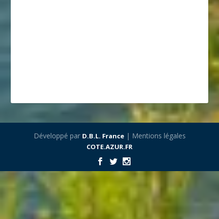
Développé par
| Mentions légales
D.B.L. France
COTE.AZUR.FR