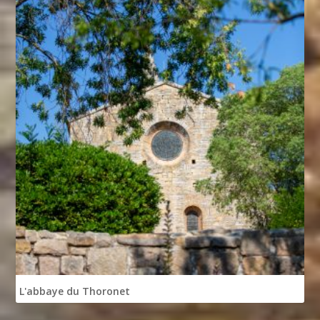
L'abbaye du Thoronet