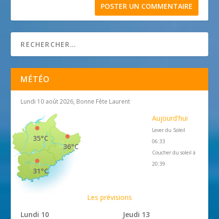
MÉTÉO
Lundi 10 août 2026, Bonne Fête Laurent
Aujourd'hui
Lever du Soleil
35°C
06:33
36°C
Coucher du soleil à
20:39
31°C
Les prévisions
Lundi 10
Jeudi 13