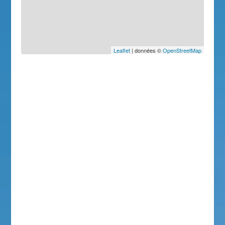
Leaflet
| données ©
OpenStreetMap