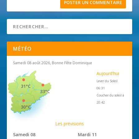
MÉTÉO
Samedi 08 août 2026, Bonne Fête Dominique
Aujourd'hui
Lever du Soleil
31°C
06:31
33°C
Coucher du soleil à
20:42
30°C
Les prévisions
Samedi 08
Mardi 11