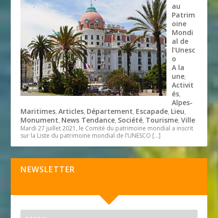
au
Patrim
oine
Mondi
al de
l’Unesc
o
A la
une
,
Activit
és
,
Alpes-
Maritimes
Articles
Département
Escapade
Lieu
,
,
,
,
,
Monument
News Tendance
Société
Tourisme
Ville
,
,
,
,
Mardi 27 juillet 2021, le Comité du patrimoine mondial a inscrit
sur la Liste du patrimoine mondial de l’UNESCO
[…]
NEWSLETTER