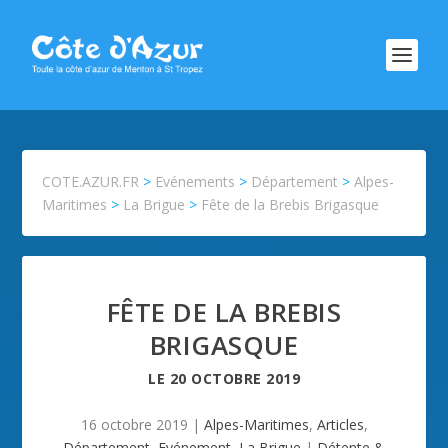
COTE.AZUR.FR
>
Evénements
>
Département
>
Alpes-
Maritimes
>
La Brigue
>
Fête de la Brebis Brigasque
FÊTE DE LA BREBIS
BRIGASQUE
LE
20 OCTOBRE 2019
16 octobre 2019
|
Alpes-Maritimes
,
Articles
,
Département
,
Evénement
,
La Brigue
|
Détente &