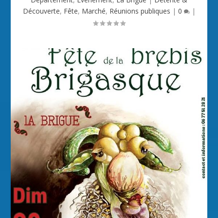
Découverte
,
Fête
,
Marché
,
Réunions publiques
|
0
|