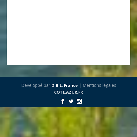
Développé par
| Mentions légales
D.B.L. France
COTE.AZUR.FR