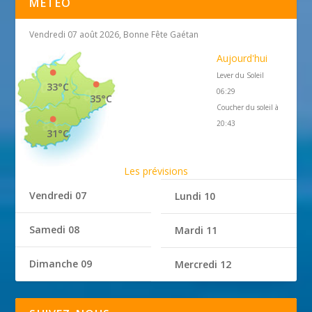
MÉTÉO
Vendredi 07 août 2026, Bonne Fête Gaétan
Aujourd'hui
Lever du Soleil
33°C
06:29
35°C
Coucher du soleil à
20:43
31°C
Les prévisions
Vendredi 07
Lundi 10
Samedi 08
Mardi 11
Dimanche 09
Mercredi 12