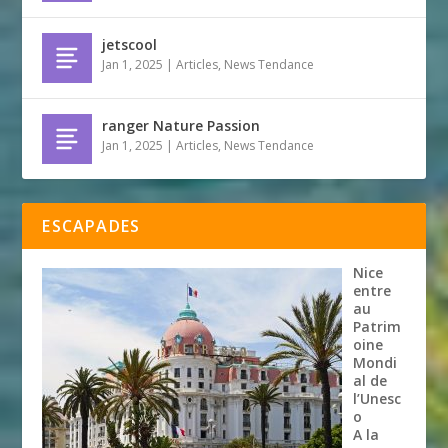
jetscool
Jan 1, 2025
|
Articles
,
News Tendance
ranger Nature Passion
Jan 1, 2025
|
Articles
,
News Tendance
ESCAPADES
Nice
entre
au
Patrim
oine
Mondi
al de
l’Unesc
o
A la