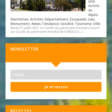
une
,
Activit
és
,
Alpes-
Maritimes
Articles
Département
Escapade
Lieu
,
,
,
,
,
Monument
News Tendance
Société
Tourisme
Ville
,
,
,
,
Mardi 27 juillet 2021, le Comité du patrimoine mondial a inscrit
sur la Liste du patrimoine mondial de l’UNESCO
[…]
NEWSLETTER
Je m'inscris
RECETTES