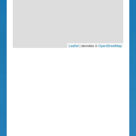
Leaflet
| données ©
OpenStreetMap