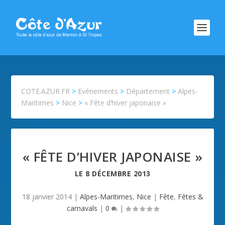
COTE.AZUR.FR
>
Evénements
>
Département
>
Alpes-
Maritimes
>
Nice
>
« Fête d’hiver japonaise »
« FÊTE D’HIVER JAPONAISE »
LE
8 DÉCEMBRE 2013
18 janvier 2014
|
Alpes-Maritimes
,
Nice
|
Fête
,
Fêtes &
carnavals
|
0
|