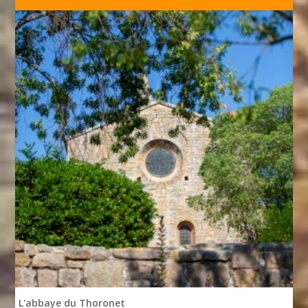
L'abbaye du Thoronet