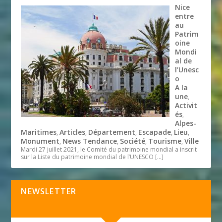
Nice
entre
au
Patrim
oine
Mondi
al de
l’Unesc
o
A la
une
,
Activit
és
,
Alpes-
Maritimes
Articles
Département
Escapade
Lieu
,
,
,
,
,
Monument
News Tendance
Société
Tourisme
Ville
,
,
,
,
Mardi 27 juillet 2021, le Comité du patrimoine mondial a inscrit
sur la Liste du patrimoine mondial de l’UNESCO
[…]
NEWSLETTER