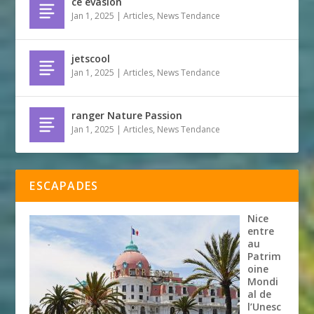
ce evasion
Jan 1, 2025
|
Articles
,
News Tendance
jetscool
Jan 1, 2025
|
Articles
,
News Tendance
ranger Nature Passion
Jan 1, 2025
|
Articles
,
News Tendance
ESCAPADES
Nice
entre
au
Patrim
oine
Mondi
al de
l’Unesc