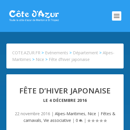
COTE.AZUR.FR
>
Evénements
>
Département
>
Alpes-
Maritimes
>
Nice
>
Fête d’hiver japonaise
FÊTE D’HIVER JAPONAISE
LE
4 DÉCEMBRE 2016
22 novembre 2016
|
Alpes-Maritimes
,
Nice
|
Fêtes &
carnavals
,
Vie associative
|
0
|