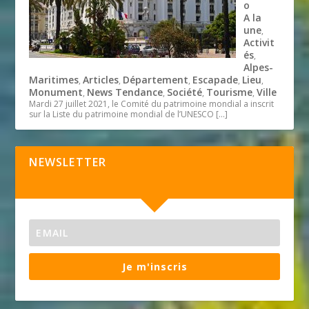
o
A la
une
,
Activit
és
,
Alpes-
Maritimes
Articles
Département
Escapade
Lieu
,
,
,
,
,
Monument
News Tendance
Société
Tourisme
Ville
,
,
,
,
Mardi 27 juillet 2021, le Comité du patrimoine mondial a inscrit
sur la Liste du patrimoine mondial de l’UNESCO
[…]
NEWSLETTER
Je m'inscris