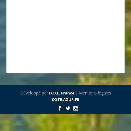
Développé par
| Mentions légales
D.B.L. France
COTE.AZUR.FR