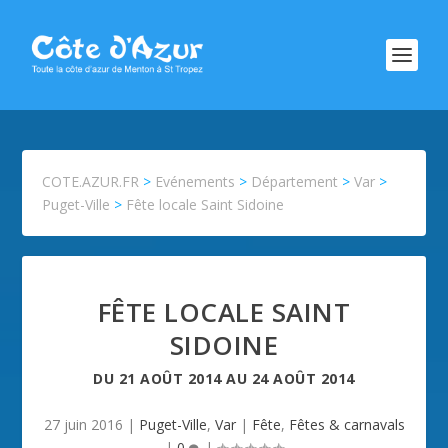
COTE.AZUR.FR
>
Evénements
>
Département
>
Var
>
Puget-Ville
>
Fête locale Saint Sidoine
FÊTE LOCALE SAINT
SIDOINE
DU
21 AOÛT 2014
AU
24 AOÛT 2014
27 juin 2016
|
Puget-Ville
,
Var
|
Fête
,
Fêtes & carnavals
|
0
|