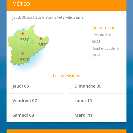
MÉTÉO
Jeudi 06 août 2026, Bonne Fête Félicissime
Aujourd'hui
Lever du Soleil
33°C
06:28
35°C
Coucher du soleil à
20:44
33°C
Les prévisions
Jeudi 06
Dimanche 09
Vendredi 07
Lundi 10
Samedi 08
Mardi 11