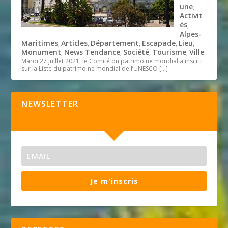
une
,
Activit
és
,
Alpes-
Maritimes
Articles
Département
Escapade
Lieu
,
,
,
,
,
Monument
News Tendance
Société
Tourisme
Ville
,
,
,
,
Mardi 27 juillet 2021, le Comité du patrimoine mondial a inscrit
sur la Liste du patrimoine mondial de l’UNESCO
[…]
NEWSLETTER
Je m'inscris