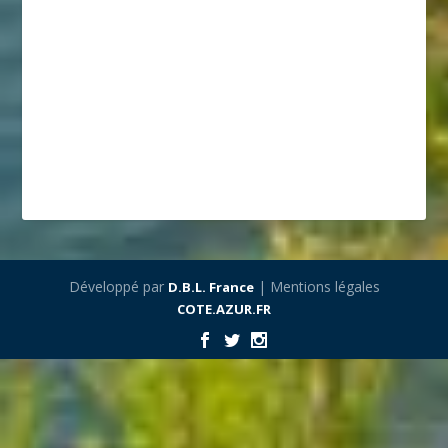
Développé par
| Mentions légales
D.B.L. France
COTE.AZUR.FR