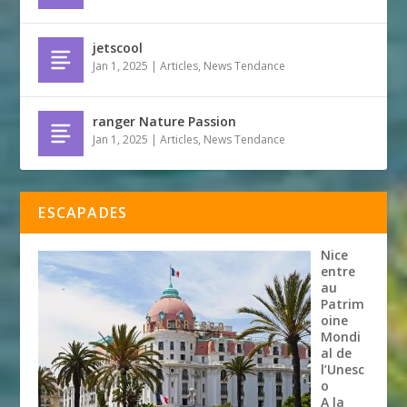
jetscool
Jan 1, 2025
|
Articles
,
News Tendance
ranger Nature Passion
Jan 1, 2025
|
Articles
,
News Tendance
ESCAPADES
Nice
entre
au
Patrim
oine
Mondi
al de
l’Unesc
o
A la