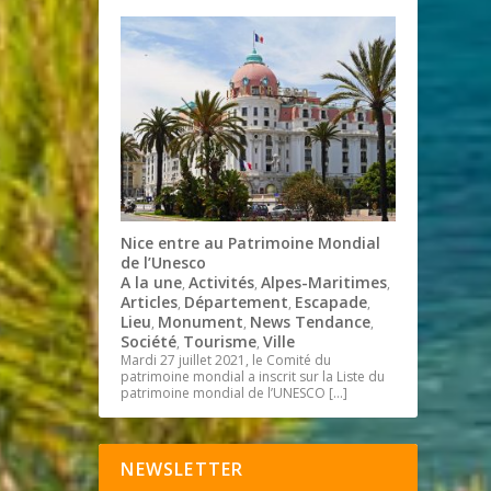
Nice entre au Patrimoine Mondial
de l’Unesco
A la une
Activités
Alpes-Maritimes
,
,
,
Articles
Département
Escapade
,
,
,
Lieu
Monument
News Tendance
,
,
,
Société
Tourisme
Ville
,
,
Mardi 27 juillet 2021, le Comité du
patrimoine mondial a inscrit sur la Liste du
patrimoine mondial de l’UNESCO
[…]
NEWSLETTER