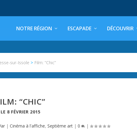
NOTRE RÉGION
ESCAPADE
DÉCOUVRIR
esse-sur-Issole
>
Film: “Chic”
ILM: “CHIC”
LE
8 FÉVRIER 2015
Var
|
Cinéma à l'affiche
,
Septième art
|
0
|