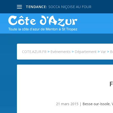
TENDANCE:
SOCCA NIÇOISE AU FOUR
COTE.AZUR.FR
>
Evénements
>
Département
>
Var
>
B
F
21 mars 2015
|
Besse-sur-Issole
,