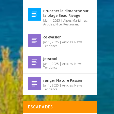
Bruncher le dimanche sur
la plage Beau Rivage
Mar 4, 2025
|
Alpes-Maritimes
,
Articles
,
Nice
,
Restaurant
ce evasion
Jan 1, 2025
|
Articles
,
News
Tendance
jetscool
Jan 1, 2025
|
Articles
,
News
Tendance
ranger Nature Passion
Jan 1, 2025
|
Articles
,
News
Tendance
ESCAPADES