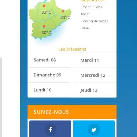
Lever du Soleil
32°C
06:31
33°C
Coucher du soleil à
20:42
30°C
Les prévisions
Samedi 08
Mardi 11
Dimanche 09
Mercredi 12
Lundi 10
Jeudi 13
SUIVEZ-NOUS