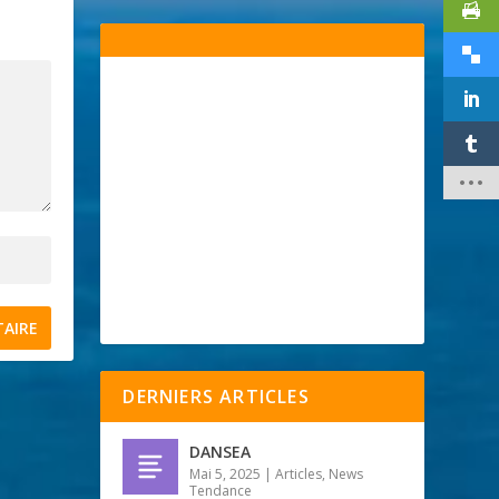
DERNIERS ARTICLES
DANSEA
Mai 5, 2025
|
Articles
,
News
Tendance