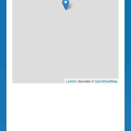
Leaflet
| données ©
OpenStreetMap