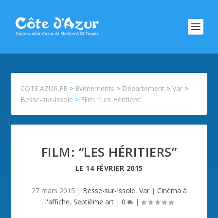
COTE.AZUR.FR
>
Evénements
>
Département
>
Var
>
Besse-sur-Issole
>
Film: “Les Héritiers”
FILM: “LES HÉRITIERS”
LE
14 FÉVRIER 2015
27 mars 2015
|
Besse-sur-Issole
,
Var
|
Cinéma à
l'affiche
,
Septième art
|
0
|