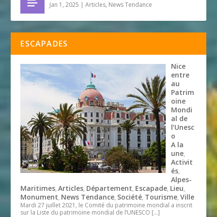
Jan 1, 2025
|
Articles
,
News Tendance
ESCAPADES
Nice
entre
au
Patrim
oine
Mondi
al de
l’Unesc
o
A la
une
,
Activit
és
,
Alpes-
Maritimes
Articles
Département
Escapade
Lieu
,
,
,
,
,
Monument
News Tendance
Société
Tourisme
Ville
,
,
,
,
Mardi 27 juillet 2021, le Comité du patrimoine mondial a inscrit
sur la Liste du patrimoine mondial de l’UNESCO
[…]