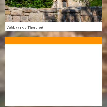
L'abbaye du Thoronet