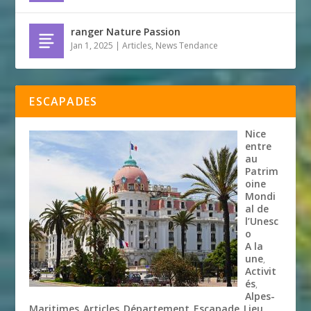
ranger Nature Passion
Jan 1, 2025
|
Articles
,
News Tendance
ESCAPADES
Nice
entre
au
Patrim
oine
Mondi
al de
l’Unesc
o
A la
une
,
Activit
és
,
Alpes-
Maritimes
Articles
Département
Escapade
Lieu
,
,
,
,
,