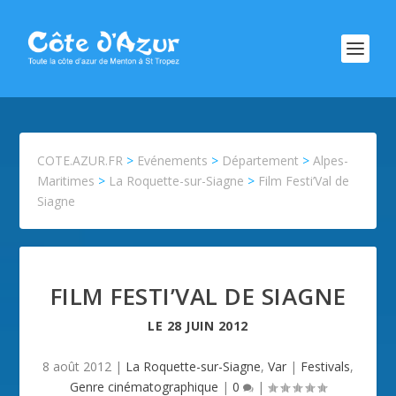
COTE.AZUR.FR
>
Evénements
>
Département
>
Alpes-
Maritimes
>
La Roquette-sur-Siagne
>
Film Festi’Val de
Siagne
FILM FESTI’VAL DE SIAGNE
LE
28 JUIN 2012
8 août 2012
|
La Roquette-sur-Siagne
,
Var
|
Festivals
,
Genre cinématographique
|
0
|