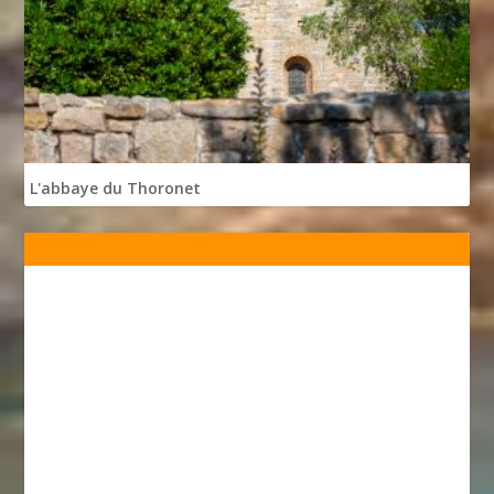
L'abbaye du Thoronet