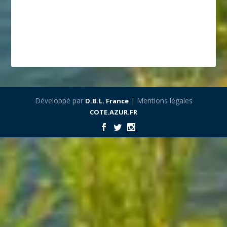
Développé par
| Mentions légales
D.B.L. France
COTE.AZUR.FR