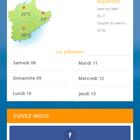
Aujourd'hui
Lever du Soleil
32°C
06:31
33°C
Coucher du soleil à
20:42
30°C
Les prévisions
Samedi 08
Mardi 11
Dimanche 09
Mercredi 12
Lundi 10
Jeudi 13
SUIVEZ-NOUS