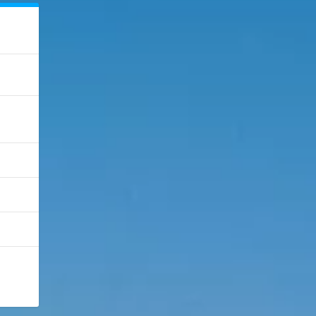
E

