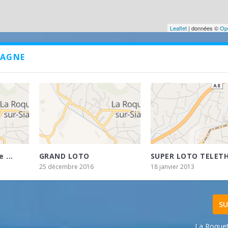
Leaflet
| données ©
Op
IAGNE
 ...
GRAND LOTO
SUPER LOTO TELET
25 décembre 2016
18 janvier 2013
SU
La Roquet