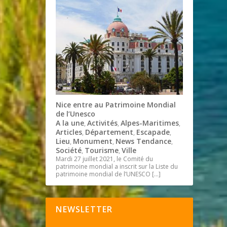
Nice entre au Patrimoine Mondial
de l’Unesco
A la une
Activités
Alpes-Maritimes
,
,
,
Articles
Département
Escapade
,
,
,
Lieu
Monument
News Tendance
,
,
,
Société
Tourisme
Ville
,
,
Mardi 27 juillet 2021, le Comité du
patrimoine mondial a inscrit sur la Liste du
patrimoine mondial de l’UNESCO
[…]
NEWSLETTER