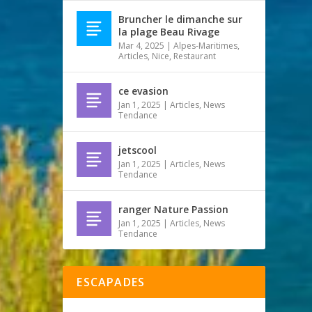
Bruncher le dimanche sur
la plage Beau Rivage
Mar 4, 2025
|
Alpes-Maritimes
,
Articles
,
Nice
,
Restaurant
ce evasion
Jan 1, 2025
|
Articles
,
News
Tendance
jetscool
Jan 1, 2025
|
Articles
,
News
Tendance
ranger Nature Passion
Jan 1, 2025
|
Articles
,
News
Tendance
ESCAPADES