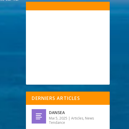
DERNIERS ARTICLES
DANSEA
Mai 5, 2025
|
Articles
,
News
Tendance