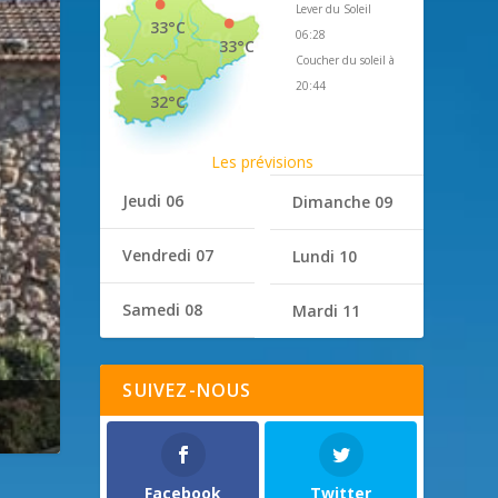
Lever du Soleil
33°C
06:28
33°C
Coucher du soleil à
20:44
32°C
Les prévisions
Jeudi 06
Dimanche 09
Vendredi 07
Lundi 10
Samedi 08
Mardi 11
SUIVEZ-NOUS
Facebook
Twitter