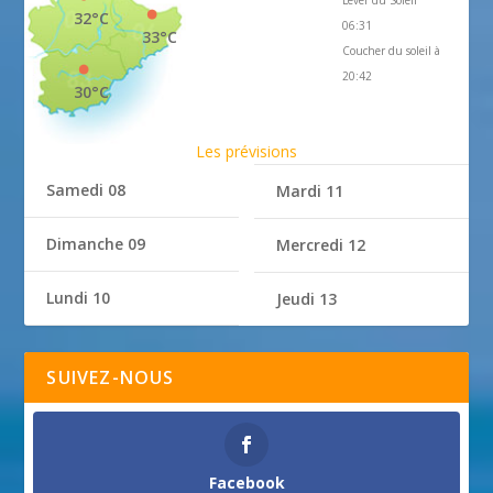
Lever du Soleil
32°C
06:31
33°C
Coucher du soleil à
20:42
30°C
Les prévisions
Samedi 08
Mardi 11
Dimanche 09
Mercredi 12
Lundi 10
Jeudi 13
SUIVEZ-NOUS
Facebook