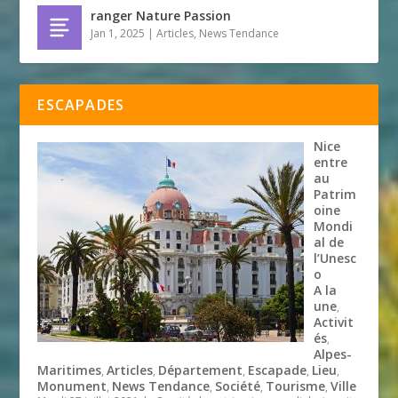
ranger Nature Passion
Jan 1, 2025
|
Articles
,
News Tendance
ESCAPADES
Nice
entre
au
Patrim
oine
Mondi
al de
l’Unesc
o
A la
une
,
Activit
és
,
Alpes-
Maritimes
Articles
Département
Escapade
Lieu
,
,
,
,
,
Monument
News Tendance
Société
Tourisme
Ville
,
,
,
,