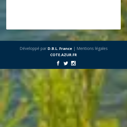
Développé par
| Mentions légales
D.B.L. France
COTE.AZUR.FR