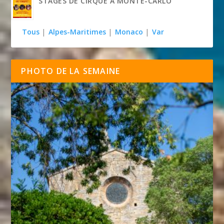
STAGES DE CIRQUE À MONTE-CARLO
Tous
|
Alpes-Maritimes
|
Monaco
|
Var
PHOTO DE LA SEMAINE