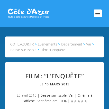
COTE.AZUR.FR
>
Evénements
>
Département
>
Var
>
Besse-sur-Issole
>
Film: “L’enquête”
FILM: “L’ENQUÊTE”
LE
15 MARS 2015
25 avril 2015
|
Besse-sur-Issole
,
Var
|
Cinéma à
l'affiche
,
Septième art
|
0
|