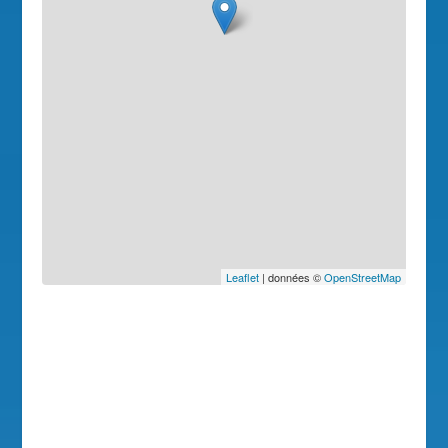
Leaflet
| données ©
OpenStreetMap