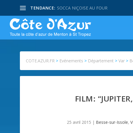
TENDANCE:
SOCCA NIÇOISE AU FOUR
COTE.AZUR.FR
>
Evénements
>
Département
>
Var
>
B
FILM: “JUPITER
25 avril 2015
|
Besse-sur-Issole
,
V