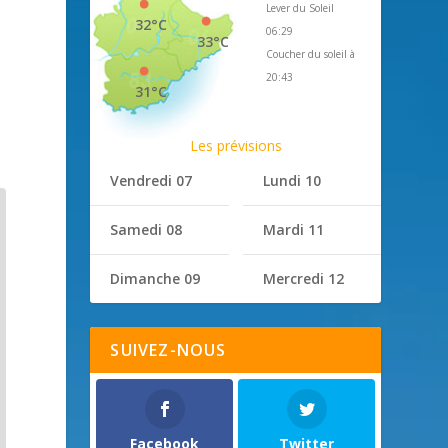
Lever du Soleil
32°C
06:29
33°C
Coucher du soleil à
20:43
31°C
Les prévisions
Vendredi 07
Lundi 10
Samedi 08
Mardi 11
Dimanche 09
Mercredi 12
SUIVEZ-NOUS
Facebook
Twitter