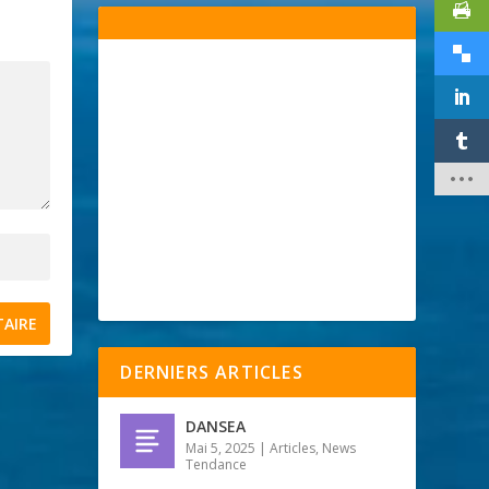
DERNIERS ARTICLES
DANSEA
Mai 5, 2025
|
Articles
,
News
Tendance