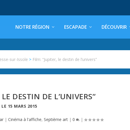
NOTRE RÉGION
ESCAPADE
DÉCOUVRIR
esse-sur-Issole
>
Film: “Jupiter, le destin de l’univers”
, LE DESTIN DE L’UNIVERS”
LE
15 MARS 2015
ar
|
Cinéma à l'affiche
,
Septième art
|
0
|