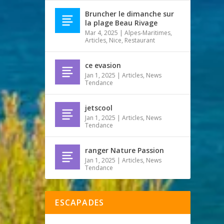
Bruncher le dimanche sur
la plage Beau Rivage
Mar 4, 2025
|
Alpes-Maritimes
,
Articles
,
Nice
,
Restaurant
ce evasion
Jan 1, 2025
|
Articles
,
News
Tendance
jetscool
Jan 1, 2025
|
Articles
,
News
Tendance
ranger Nature Passion
Jan 1, 2025
|
Articles
,
News
Tendance
ESCAPADES