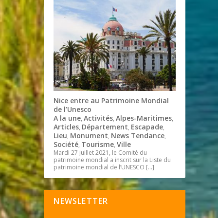
Nice entre au Patrimoine Mondial
de l’Unesco
A la une
Activités
Alpes-Maritimes
,
,
,
Articles
Département
Escapade
,
,
,
Lieu
Monument
News Tendance
,
,
,
Société
Tourisme
Ville
,
,
Mardi 27 juillet 2021, le Comité du
patrimoine mondial a inscrit sur la Liste du
patrimoine mondial de l’UNESCO
[…]
NEWSLETTER