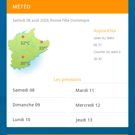
MÉTÉO
Samedi 08 août 2026, Bonne Fête Dominique
Aujourd'hui
Lever du Soleil
32°C
06:31
33°C
Coucher du soleil à
20:42
30°C
Les prévisions
Samedi 08
Mardi 11
Dimanche 09
Mercredi 12
Lundi 10
Jeudi 13