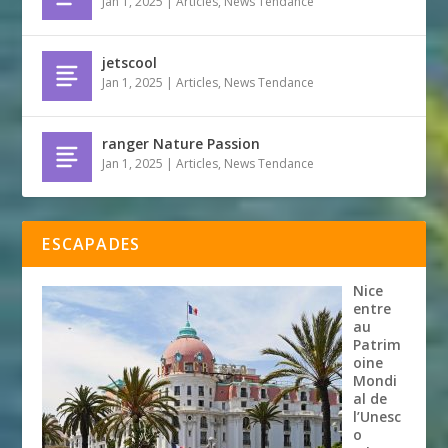
Jan 1, 2025
|
Articles
,
News Tendance
jetscool
Jan 1, 2025
|
Articles
,
News Tendance
ranger Nature Passion
Jan 1, 2025
|
Articles
,
News Tendance
ESCAPADES
Nice
entre
au
Patrim
oine
Mondi
al de
l’Unesc
o