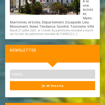
A la
une
,
Activit
és
,
Alpes-
Maritimes
Articles
Département
Escapade
Lieu
,
,
,
,
,
Monument
News Tendance
Société
Tourisme
Ville
,
,
,
,
Mardi 27 juillet 2021, le Comité du patrimoine mondial a inscrit
sur la Liste du patrimoine mondial de l’UNESCO
[…]
NEWSLETTER
Je m'inscris