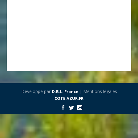
Développé par
| Mentions légales
D.B.L. France
COTE.AZUR.FR