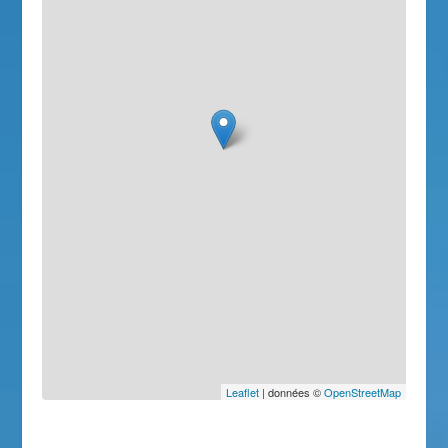
Leaflet
| données ©
OpenStreetMap