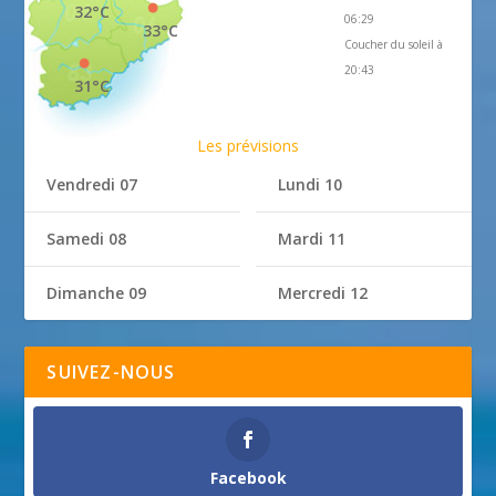
32°C
06:29
33°C
Coucher du soleil à
20:43
31°C
Les prévisions
Vendredi 07
Lundi 10
Samedi 08
Mardi 11
Dimanche 09
Mercredi 12
SUIVEZ-NOUS
Facebook