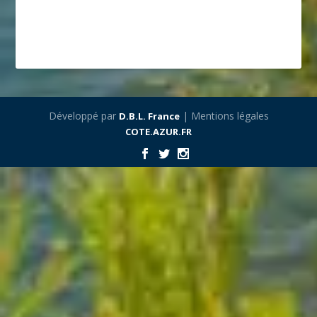
Développé par
| Mentions légales
D.B.L. France
COTE.AZUR.FR