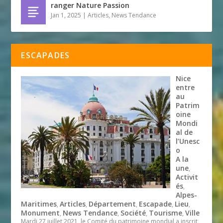
ranger Nature Passion
Jan 1, 2025
|
Articles
,
News Tendance
ESCAPADES
Nice
entre
au
Patrim
oine
Mondi
al de
l’Unesc
o
A la
une
,
Activit
és
,
Alpes-
Maritimes
Articles
Département
Escapade
Lieu
,
,
,
,
,
Monument
News Tendance
Société
Tourisme
Ville
,
,
,
,
Mardi 27 juillet 2021, le Comité du patrimoine mondial a inscrit