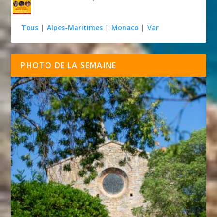
Tous
|
Alpes-Maritimes
|
Monaco
|
Var
PHOTO DE LA SEMAINE