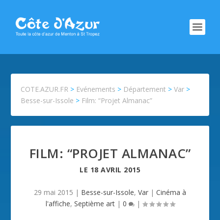
COTE.AZUR.FR
>
Evénements
>
Département
>
Var
>
Besse-sur-Issole
>
Film: “Projet Almanac”
FILM: “PROJET ALMANAC”
LE
18 AVRIL 2015
29 mai 2015
|
Besse-sur-Issole
,
Var
|
Cinéma à
l'affiche
,
Septième art
|
0
|