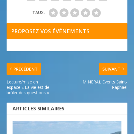
TAUX:
PROPOSEZ VOS ÉVÉNEMENTS
PRÉCÉDENT
SUIVANT
Lecture/mise en
MINERAL Events Saint-
espace « La vie est de
Raphaël
brûler des questions »
ARTICLES SIMILAIRES