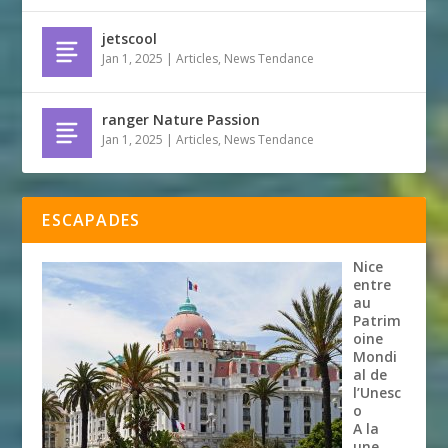
jetscool
Jan 1, 2025
|
Articles
,
News Tendance
ranger Nature Passion
Jan 1, 2025
|
Articles
,
News Tendance
ESCAPADES
Nice
entre
au
Patrim
oine
Mondi
al de
l’Unesc
o
A la
une
,