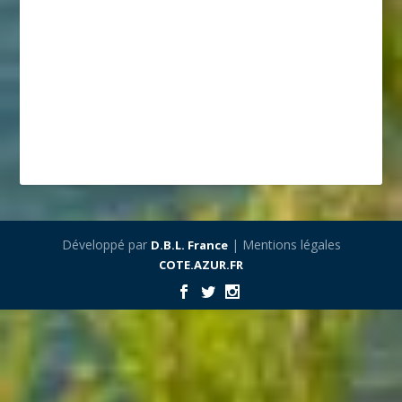
Développé par
| Mentions légales
D.B.L. France
COTE.AZUR.FR