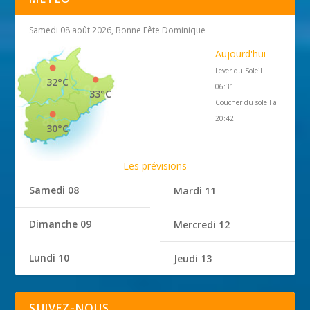
Samedi 08 août 2026, Bonne Fête Dominique
Aujourd'hui
Lever du Soleil
32°C
06:31
33°C
Coucher du soleil à
20:42
30°C
Les prévisions
Samedi 08
Mardi 11
Dimanche 09
Mercredi 12
Lundi 10
Jeudi 13
SUIVEZ-NOUS