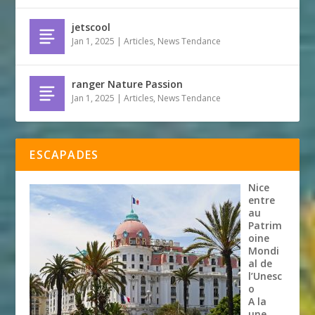
jetscool
Jan 1, 2025
|
Articles
,
News Tendance
ranger Nature Passion
Jan 1, 2025
|
Articles
,
News Tendance
ESCAPADES
Nice
entre
au
Patrim
oine
Mondi
al de
l’Unesc
o
A la
une
,