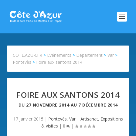
COTE.AZUR.FR
>
Evénements
>
Département
>
Var
>
Pontevès
>
Foire aux santons 2014
FOIRE AUX SANTONS 2014
DU
27 NOVEMBRE 2014
AU
7 DÉCEMBRE 2014
17 janvier 2015
|
Pontevès
,
Var
|
Artisanat
,
Expositions
& visites
|
0
|