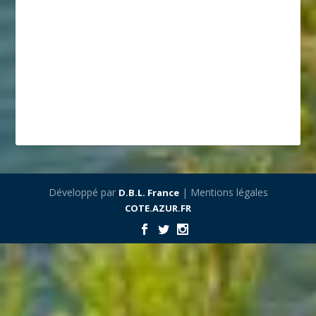
Développé par
| Mentions légales
D.B.L. France
COTE.AZUR.FR