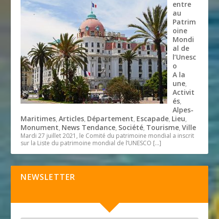
entre
au
Patrim
oine
Mondi
al de
l’Unesc
o
A la
une
,
Activit
és
,
Alpes-
Maritimes
Articles
Département
Escapade
Lieu
,
,
,
,
,
Monument
News Tendance
Société
Tourisme
Ville
,
,
,
,
Mardi 27 juillet 2021, le Comité du patrimoine mondial a inscrit
sur la Liste du patrimoine mondial de l’UNESCO
[…]
NEWSLETTER