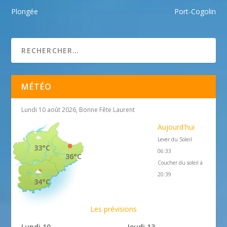
Plongée
Port-Cogolin
MÉTÉO
Lundi 10 août 2026, Bonne Fête Laurent
Aujourd'hui
Lever du Soleil
33°C
06:33
36°C
Coucher du soleil à
20:39
34°C
Les prévisions
Lundi 10
Jeudi 13