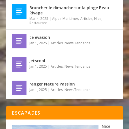
Bruncher le dimanche sur la plage Beau
Rivage
Mar 4, 2025
|
Alpes-Maritimes
,
Articles
,
Nice
,
Restaurant
ce evasion
Jan 1, 2025
|
Articles
,
News Tendance
jetscool
Jan 1, 2025
|
Articles
,
News Tendance
ranger Nature Passion
Jan 1, 2025
|
Articles
,
News Tendance
ESCAPADES
Nice