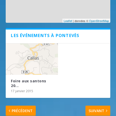
Leaflet
| données ©
OpenStreetMap
LES ÉVÉNEMENTS À PONTEVÈS
Foire aux santons
20...
17 janvier 2015
PRÉCÉDENT
SUIVANT