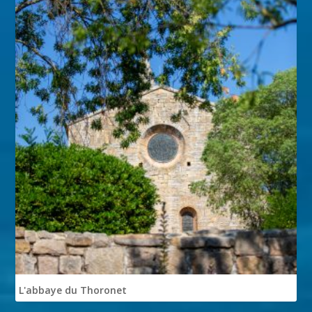
L'abbaye du Thoronet