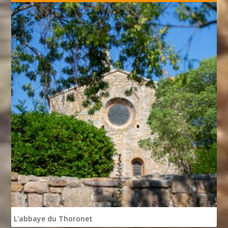
L'abbaye du Thoronet