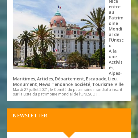
Nice
entre
au
Patrim
oine
Mondi
al de
l’Unesc
o
A la
une
,
Activit
és
,
Alpes-
Maritimes
Articles
Département
Escapade
Lieu
,
,
,
,
,
Monument
News Tendance
Société
Tourisme
Ville
,
,
,
,
Mardi 27 juillet 2021, le Comité du patrimoine mondial a inscrit
sur la Liste du patrimoine mondial de l’UNESCO
[…]
NEWSLETTER