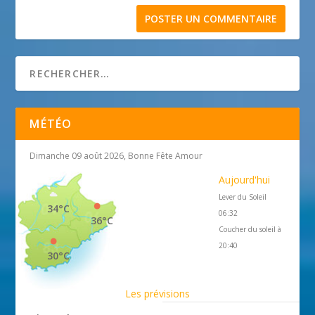
MÉTÉO
Dimanche 09 août 2026, Bonne Fête Amour
Aujourd'hui
Lever du Soleil
34°C
06:32
36°C
Coucher du soleil à
20:40
30°C
Les prévisions