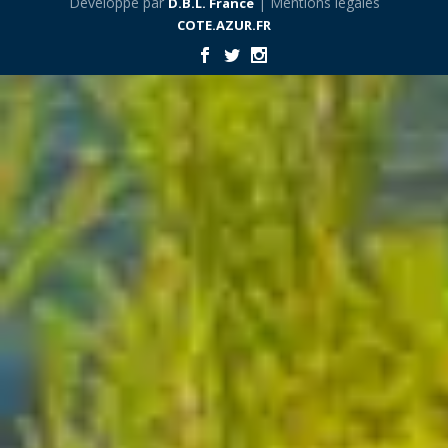
Développé par
| Mentions légales
D.B.L. France
COTE.AZUR.FR