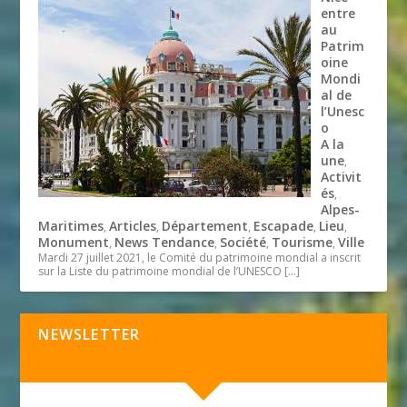
entre
au
Patrim
oine
Mondi
al de
l’Unesc
o
A la
une
,
Activit
és
,
Alpes-
Maritimes
Articles
Département
Escapade
Lieu
,
,
,
,
,
Monument
News Tendance
Société
Tourisme
Ville
,
,
,
,
Mardi 27 juillet 2021, le Comité du patrimoine mondial a inscrit
sur la Liste du patrimoine mondial de l’UNESCO
[…]
NEWSLETTER