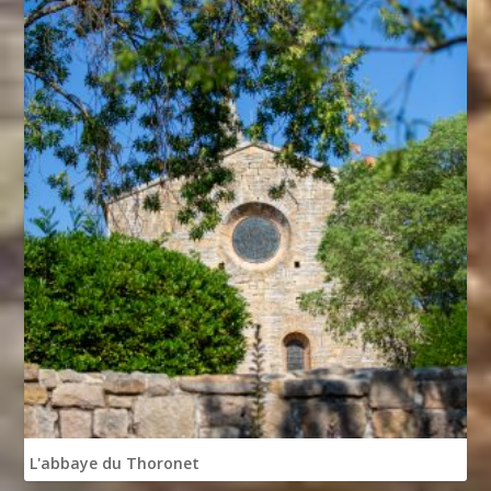
L'abbaye du Thoronet