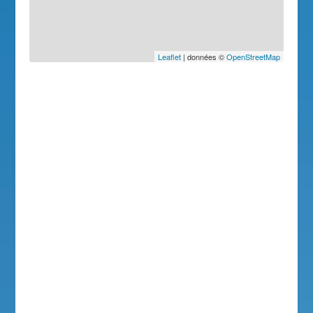
Leaflet
| données ©
OpenStreetMap