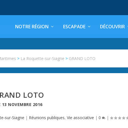
NOTRE RÉGION
ESCAPADE
DÉCOUVRIR
Maritimes
>
La Roquette-sur-Siagne
>
GRAND LOTO
RAND LOTO
E
13 NOVEMBRE 2016
te-sur-Siagne
|
Réunions publiques
,
Vie associative
|
0
|