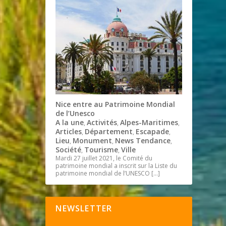
Nice entre au Patrimoine Mondial
de l’Unesco
A la une
Activités
Alpes-Maritimes
,
,
,
Articles
Département
Escapade
,
,
,
Lieu
Monument
News Tendance
,
,
,
Société
Tourisme
Ville
,
,
Mardi 27 juillet 2021, le Comité du
patrimoine mondial a inscrit sur la Liste du
patrimoine mondial de l’UNESCO
[…]
NEWSLETTER