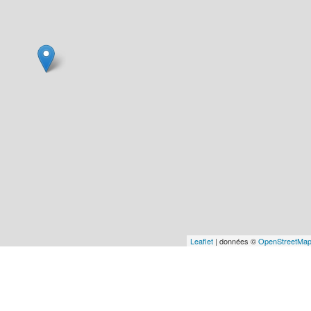
Leaflet
| données ©
OpenStreetMa