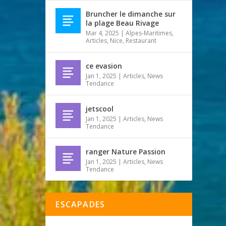
Bruncher le dimanche sur
la plage Beau Rivage
Mar 4, 2025
|
Alpes-Maritimes
,
Articles
,
Nice
,
Restaurant
ce evasion
Jan 1, 2025
|
Articles
,
News
Tendance
jetscool
Jan 1, 2025
|
Articles
,
News
Tendance
ranger Nature Passion
Jan 1, 2025
|
Articles
,
News
Tendance
ESCAPADES