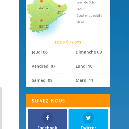
Lever du Soleil
33°C
06:28
35°C
Coucher du soleil à
20:44
33°C
Les prévisions
Jeudi 06
Dimanche 09
Vendredi 07
Lundi 10
Samedi 08
Mardi 11
SUIVEZ-NOUS
Facebook
Twitter