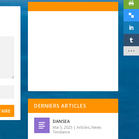
DERNIERS ARTICLES
DANSEA
Mai 5, 2025
|
Articles
,
News
Tendance