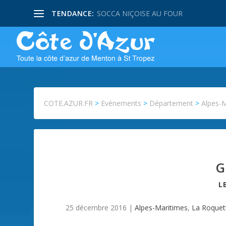
TENDANCE:
SOCCA NIÇOISE AU FOUR
COTE.AZUR.FR
>
Evénements
>
Département
>
Alpes-
G
L
25 décembre 2016
|
Alpes-Maritimes
,
La Roquet