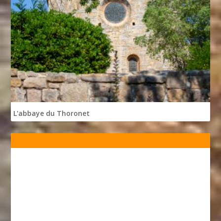
L'abbaye du Thoronet