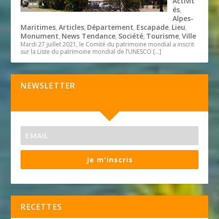
Activit
és
,
Alpes-
Maritimes
Articles
Département
Escapade
Lieu
,
,
,
,
,
Monument
News Tendance
Société
Tourisme
Ville
,
,
,
,
Mardi 27 juillet 2021, le Comité du patrimoine mondial a inscrit
sur la Liste du patrimoine mondial de l’UNESCO
[…]
NEWSLETTER
Je m'inscris
RECETTES