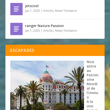
jetscool
Jan 1, 2025
|
Articles
,
News Tendance
ranger Nature Passion
Jan 1, 2025
|
Articles
,
News Tendance
ESCAPADES
Nice
entre
au
Patrim
oine
Mondi
al de
l’Unesc
o
A la
une
,