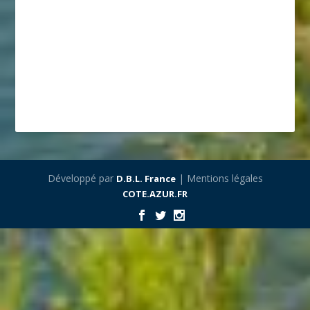
Développé par
| Mentions légales
D.B.L. France
COTE.AZUR.FR