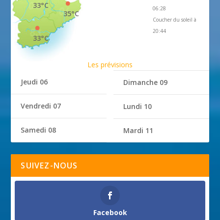
33°C
06:28
35°C
Coucher du soleil à
20:44
33°C
Les prévisions
Jeudi 06
Dimanche 09
Vendredi 07
Lundi 10
Samedi 08
Mardi 11
SUIVEZ-NOUS
Facebook