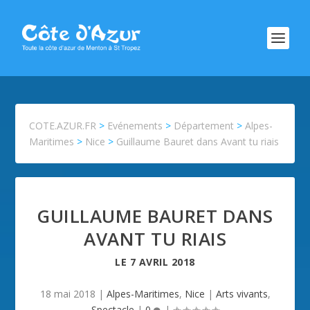
COTE.AZUR.FR
>
Evénements
>
Département
>
Alpes-
Maritimes
>
Nice
>
Guillaume Bauret dans Avant tu riais
GUILLAUME BAURET DANS
AVANT TU RIAIS
LE
7 AVRIL 2018
18 mai 2018
|
Alpes-Maritimes
,
Nice
|
Arts vivants
,
Spectacle
|
0
|