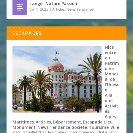
ranger Nature Passion
Jan 1, 2025
|
Articles
,
News Tendance
ESCAPADES
Nice
entre
au
Patrim
oine
Mondi
al de
l’Unesc
o
A la
une
,
Activit
és
,
Alpes-
Maritimes
Articles
Département
Escapade
Lieu
,
,
,
,
,
Monument
News Tendance
Société
Tourisme
Ville
,
,
,
,
Mardi 27 juillet 2021, le Comité du patrimoine mondial a inscrit