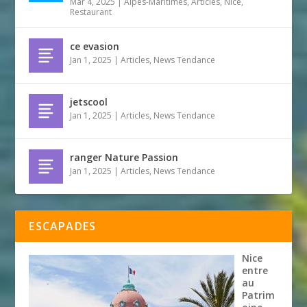
Mar 4, 2025
|
Alpes-Maritimes
,
Articles
,
Nice
,
Restaurant
ce evasion
Jan 1, 2025
|
Articles
,
News Tendance
jetscool
Jan 1, 2025
|
Articles
,
News Tendance
ranger Nature Passion
Jan 1, 2025
|
Articles
,
News Tendance
ESCAPADES
Nice
entre
au
Patrim