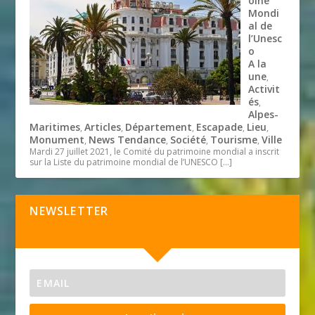
oine
Mondi
al de
l’Unesc
o
A la
une
,
Activit
és
,
Alpes-
Maritimes
Articles
Département
Escapade
Lieu
,
,
,
,
,
Monument
News Tendance
Société
Tourisme
Ville
,
,
,
,
Mardi 27 juillet 2021, le Comité du patrimoine mondial a inscrit
sur la Liste du patrimoine mondial de l’UNESCO
[…]
NEWSLETTER