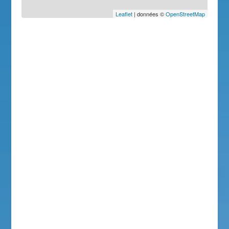
Leaflet
| données ©
OpenStreetMap