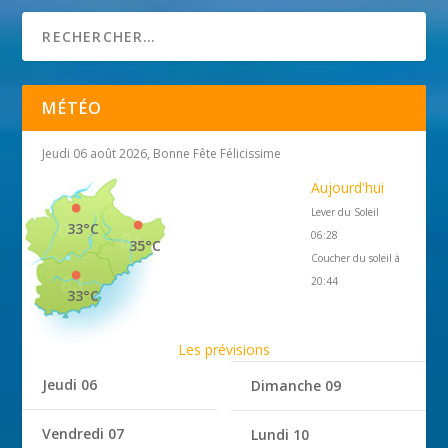
MÉTÉO
Jeudi 06 août 2026, Bonne Fête Félicissime
Aujourd'hui
Lever du Soleil
33°C
06:28
35°C
Coucher du soleil à
20:44
33°C
Les prévisions
Jeudi 06
Dimanche 09
Vendredi 07
Lundi 10