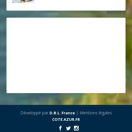
Développé par
| Mentions légales
D.B.L. France
COTE.AZUR.FR