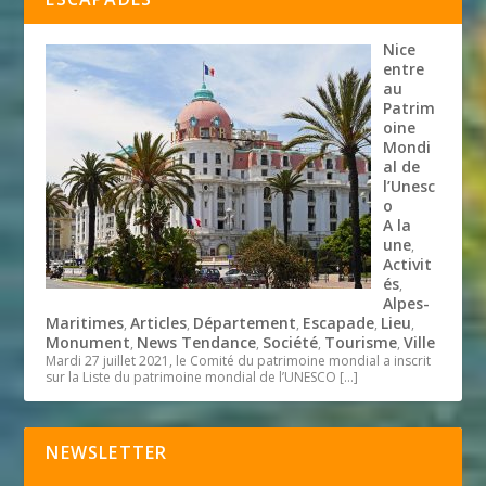
Nice
entre
au
Patrim
oine
Mondi
al de
l’Unesc
o
A la
une
,
Activit
és
,
Alpes-
Maritimes
Articles
Département
Escapade
Lieu
,
,
,
,
,
Monument
News Tendance
Société
Tourisme
Ville
,
,
,
,
Mardi 27 juillet 2021, le Comité du patrimoine mondial a inscrit
sur la Liste du patrimoine mondial de l’UNESCO
[…]
NEWSLETTER