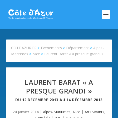
COTE.AZUR.FR
>
Evénements
>
Département
>
Alpes-
Maritimes
>
Nice
>
Laurent Barat « a presque grandi »
LAURENT BARAT « A
PRESQUE GRANDI »
DU
12 DÉCEMBRE 2013
AU
14 DÉCEMBRE 2013
24 janvier 2014
|
Alpes-Maritimes
,
Nice
|
Arts vivants
,
Comédie
|
0
|