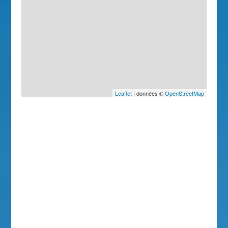
Leaflet
| données ©
OpenStreetMap