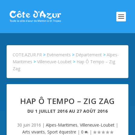
COTE.AZUR.FR
>
Evénements
>
Département
>
Alpes-
Maritimes
>
Villeneuve-Loubet
>
Hap Ô Tempo – Zig
Zag
HAP Ô TEMPO – ZIG ZAG
DU
1 JUILLET 2016
AU
27 AOÛT 2016
30 juin 2016
|
Alpes-Maritimes
,
Villeneuve-Loubet
|
Arts vivants
,
Sport équestre
|
0
|