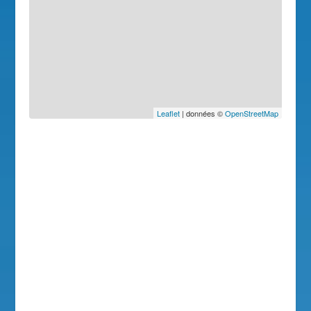
Leaflet
| données ©
OpenStreetMap