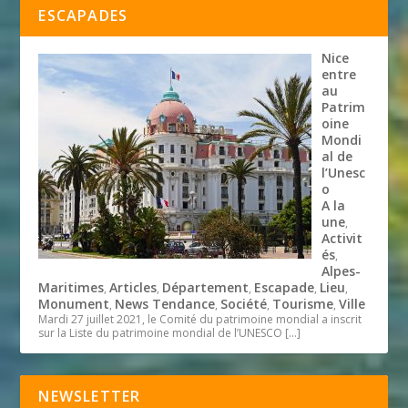
ESCAPADES
Nice
entre
au
Patrim
oine
Mondi
al de
l’Unesc
o
A la
une
,
Activit
és
,
Alpes-
Maritimes
Articles
Département
Escapade
Lieu
,
,
,
,
,
Monument
News Tendance
Société
Tourisme
Ville
,
,
,
,
Mardi 27 juillet 2021, le Comité du patrimoine mondial a inscrit
sur la Liste du patrimoine mondial de l’UNESCO
[…]
NEWSLETTER